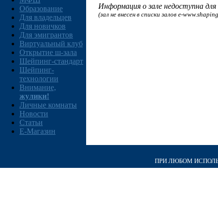
Информация о зале недоступна для 
Образование
(зал не внесен в списки залов e-www.shaping
Для владельцев
Для новичков
Для эмигрантов
Виртуальный клуб
Открытие ш-зала
Шейпинг-стандарт
Шейпинг-
технологии
Внимание,
жулики!
Личные комнаты
Новости
Статьи
E-Магазин
ПРИ ЛЮБОМ ИСПОЛЬЗ