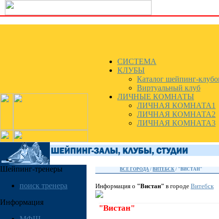
СИСТЕМА
КЛУБЫ
Каталог шейпинг-клубо
Виртуальный клуб
ЛИЧНЫЕ КОМНАТЫ
ЛИЧНАЯ КОМНАТА1
ЛИЧНАЯ КОМНАТА2
ЛИЧНАЯ КОМНАТА3
Шейпинг-тренеры
ВСЕ ГОРОДА
/
ВИТЕБСК
/ "ВИСТАН"
поиск тренера
Информация о
"Вистан"
в городе
Витебск
Информация
"Вистан"
МФШ