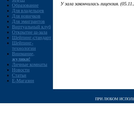
У зала закончилась лицензия. (05.11
Образование
Для владельцев
Для новичков
Для эмигрантов
Виртуальный клуб
Открытие ш-зала
Шейпинг-стандарт
Шейпинг-
технологии
Внимание,
жулики!
Личные комнаты
Новости
Статьи
E-Магазин
ПРИ ЛЮБОМ ИСПОЛЬЗ