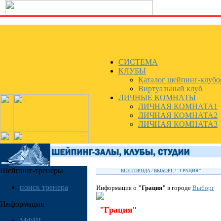
СИСТЕМА
КЛУБЫ
Каталог шейпинг-клубо
Виртуальный клуб
ЛИЧНЫЕ КОМНАТЫ
ЛИЧНАЯ КОМНАТА1
ЛИЧНАЯ КОМНАТА2
ЛИЧНАЯ КОМНАТА3
Шейпинг-тренеры
ВСЕ ГОРОДА
/
ВЫБОРГ
/ "ГРАЦИЯ"
поиск тренера
Информация о
"Грация"
в городе
Выборг
Информация
"Грация"
МФШ