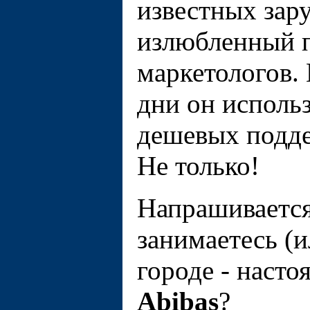
известных за
излюбленный 
маркетологов. 
дни он исполь
дешeвых подде
Не только!
Напрашивается
занимаетесь (и
городе - наст
Abibas
?