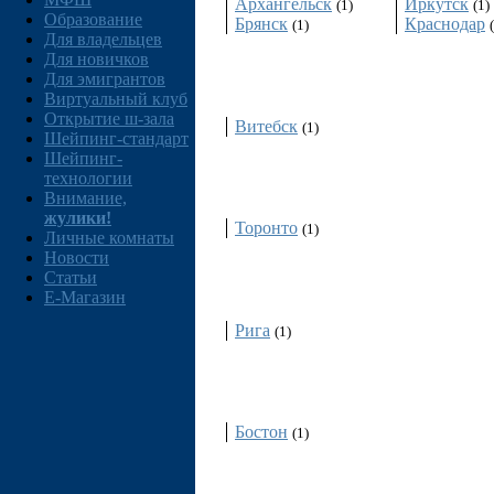
Архангельск
Иркутск
(1)
(1)
Образование
Брянск
Краснодар
(1)
Для владельцев
Для новичков
Беларусь
Для эмигрантов
Виртуальный клуб
Открытие ш-зала
Витебск
(1)
Шейпинг-стандарт
Шейпинг-
Канада
технологии
Внимание,
жулики!
Торонто
(1)
Личные комнаты
Новости
Статьи
Латвия
E-Магазин
Рига
(1)
США
Бостон
(1)