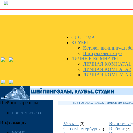
СИСТЕМА
КЛУБЫ
Каталог шейпинг-клубо
Виртуальный клуб
ЛИЧНЫЕ КОМНАТЫ
ЛИЧНАЯ КОМНАТА1
ЛИЧНАЯ КОМНАТА2
ЛИЧНАЯ КОМНАТА3
Шейпинг-тренеры
ВСЕ ГОРОДА ::
ПОИСК
::
ПОИСК ПО ТЕХН
Россия
поиск тренера
Информация
Москва
Великие Л
(3)
Санкт-Петербург
Выборг
(6)
(2)
МФШ