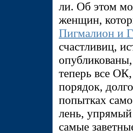
ли. Об этом м
женщин, котор
Пигмалион и Г
счастливиц, и
опубликованы, 
теперь всe ОК,
порядок, долг
попытках само
лень, упрямый 
самые заветны