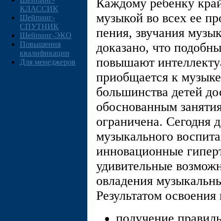
Каждому ребенку край
КЛАССИК
музыкой во всех ее п
Шейпинг-
СПУТНИК
пения, звучания музы
Шейпинг-ЭКО
Повышения
доказано, что подобны
квалификации
повышают интеллектуа
Для менеджеров
приобщается к музыке 
большинства детей до
обоснованным занятия
ограничена. Сегодня 
музыкального воспита
инновационные гипер
удивительные возможн
овладения музыкальн
Результатом освоения 
получение правиль