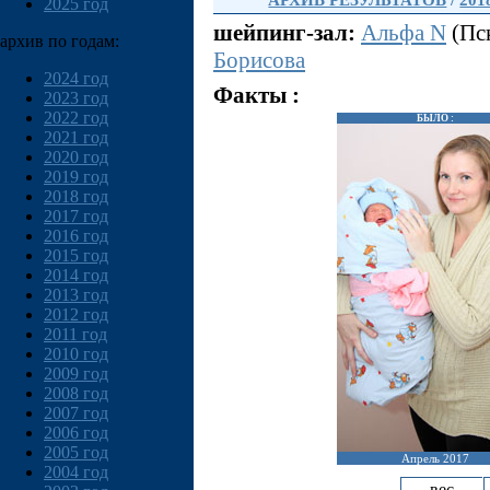
АРХИВ РЕЗУЛЬТАТОВ
/
201
2025 год
шейпинг-зал:
Альфа N
(Пск
архив по годам:
Борисова
2024 год
Факты :
2023 год
2022 год
БЫЛО :
2021 год
2020 год
2019 год
2018 год
2017 год
2016 год
2015 год
2014 год
2013 год
2012 год
2011 год
2010 год
2009 год
2008 год
2007 год
2006 год
2005 год
Апрель 2017
2004 год
вес