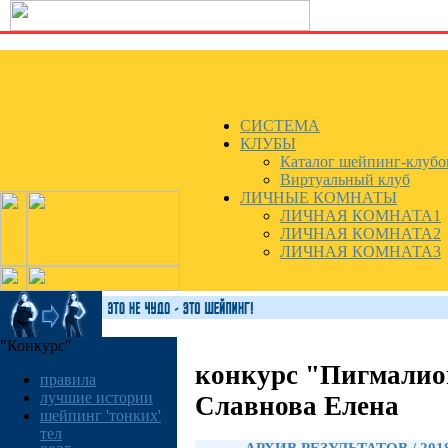
СИСТЕМА
КЛУБЫ
Каталог шейпинг-клубо
Виртуальный клуб
ЛИЧНЫЕ КОМНАТЫ
ЛИЧНАЯ КОМНАТА1
ЛИЧНАЯ КОМНАТА2
ЛИЧНАЯ КОМНАТА3
"Конкурс"
конкурс "Пигмалио
правила
лучшие истории
Славнова Елена
шейпинг 'тонких'
тел