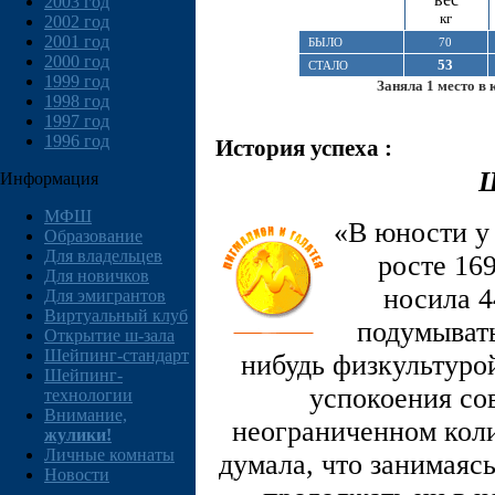
2003 год
кг
2002 год
2001 год
БЫЛО
70
2000 год
53
СТАЛО
1999 год
Заняла 1 место в 
1998 год
1997 год
1996 год
История успеха :
Ш
Информация
МФШ
«В юности у
Образование
Для владельцев
росте 169
Для новичков
носила 4
Для эмигрантов
Виртуальный клуб
подумывать
Открытие ш-зала
Шейпинг-стандарт
нибудь физкультурой
Шейпинг-
успокоения сов
технологии
Внимание,
неограниченном коли
жулики!
Личные комнаты
думала, что занимаяс
Новости