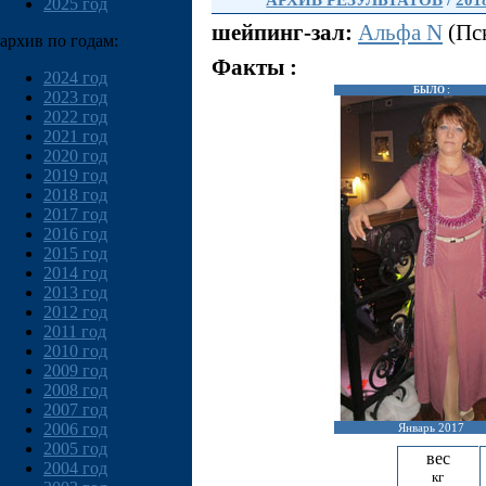
АРХИВ РЕЗУЛЬТАТОВ
/
201
2025 год
шейпинг-зал:
Альфа N
(Пск
архив по годам:
Факты :
2024 год
БЫЛО :
2023 год
2022 год
2021 год
2020 год
2019 год
2018 год
2017 год
2016 год
2015 год
2014 год
2013 год
2012 год
2011 год
2010 год
2009 год
2008 год
2007 год
2006 год
Январь 2017
2005 год
вес
2004 год
кг