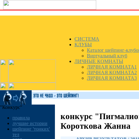
СИСТЕМА
КЛУБЫ
Каталог шейпинг-клубо
Виртуальный клуб
ЛИЧНЫЕ КОМНАТЫ
ЛИЧНАЯ КОМНАТА1
ЛИЧНАЯ КОМНАТА2
ЛИЧНАЯ КОМНАТА3
"Конкурс"
конкурс "Пигмалио
правила
лучшие истории
Короткова Жанна
шейпинг 'тонких'
тел