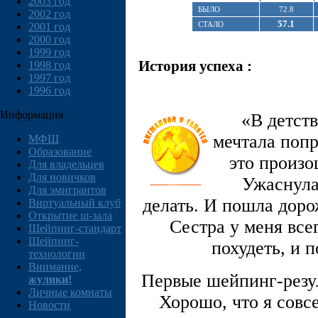
2003 год
БЫЛО
72.8
2002 год
57.1
СТАЛО
2001 год
2000 год
1999 год
История успеха :
1998 год
1997 год
1996 год
Информация
«В детств
мечтала попр
МФШ
Образование
это произо
Для владельцев
Для новичков
Ужаснула
Для эмигрантов
делать. И пошла доро
Виртуальный клуб
Открытие ш-зала
Сестра у меня все
Шейпинг-стандарт
Шейпинг-
похудеть, и 
технологии
Внимание,
Первые шейпинг-резул
жулики!
Личные комнаты
Хорошо, что я совс
Новости