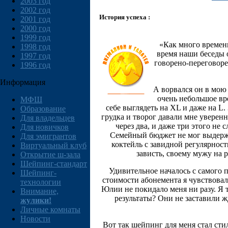
2003 год
2002 год
История успеха :
2001 год
2000 год
1999 год
«Как много времени
1998 год
время наши беседы о
1997 год
говорено-переговорен
1996 год
Информация
А ворвался он в мою
очень небольшое вр
МФШ
себе выглядеть на XL и даже на L
Образование
грудка и творог давали мне уверенн
Для владельцев
через два, и даже три этого не
Для новичков
Семейный бюджет не мог выдержи
Для эмигрантов
коктейль с завидной регулярност
Виртуальный клуб
зависть, своему мужу на 
Открытие ш-зала
Шейпинг-стандарт
Удивительное началось с самого 
Шейпинг-
стоимости абонемента я чувствова
технологии
Юлии не покидало меня ни разу. Я т
Внимание,
результаты? Они не заставили жд
жулики!
Личные комнаты
Новости
Вот так шейпинг для меня стал сти