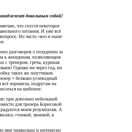
инадлежит довольным собой!
амечаю, что спустя некоторое
равильного питания. И уже всё
 вопросе. Но часто «воз и ныне
нг.
них разговоров о похудении за
сила к женщинам, позволяющим
и с тренером, греча, куриная
няшек! Однако ни через год, ни
ойку таких же лазутчиков.
ренер + белково-углеводный
я всё хорошела, подругам на
писаться на шейпинг.
ьше: при довольно небольшой
имости для тренера Борисовой
 радуются моим результатам. А
вилась «тонкой, звонкой, к
ло мне правильно и интересно