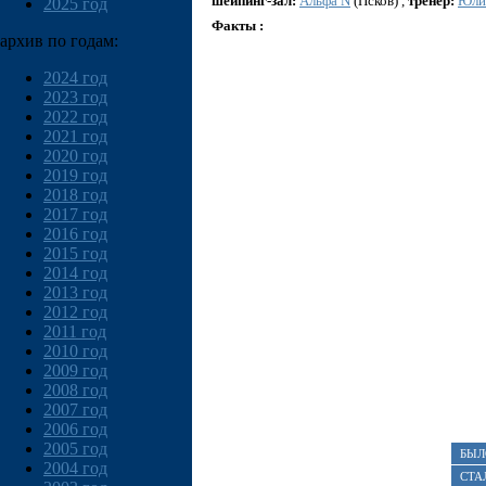
шейпинг-зал:
Альфа N
(Псков) ,
тренер:
Юли
2025 год
Факты :
архив по годам:
2024 год
2023 год
2022 год
2021 год
2020 год
2019 год
2018 год
2017 год
2016 год
2015 год
2014 год
2013 год
2012 год
2011 год
2010 год
2009 год
2008 год
2007 год
2006 год
2005 год
БЫЛ
2004 год
СТА