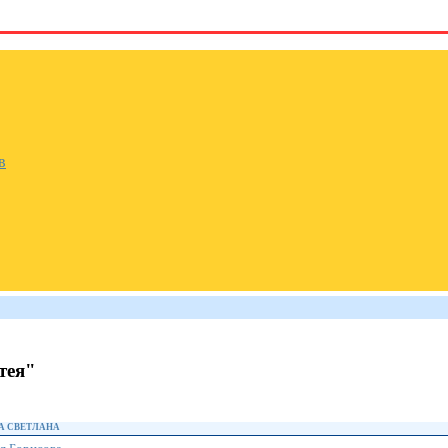
в
тея"
А СВЕТЛАНА