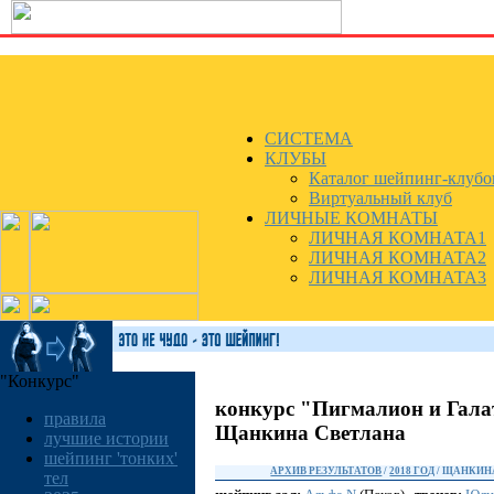
СИСТЕМА
КЛУБЫ
Каталог шейпинг-клубо
Виртуальный клуб
ЛИЧНЫЕ КОМНАТЫ
ЛИЧНАЯ КОМНАТА1
ЛИЧНАЯ КОМНАТА2
ЛИЧНАЯ КОМНАТА3
"Конкурс"
конкурс "Пигмалион и Гала
правила
Щанкина Светлана
лучшие истории
шейпинг 'тонких'
АРХИВ РЕЗУЛЬТАТОВ
/
2018 ГОД
/ ЩАНКИН
тел