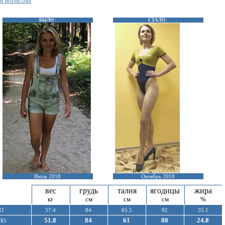
я Борисова
БЫЛО :
СТАЛО :
Июль 2018
Октябрь 2018
вес
грудь
талия
ягодицы
жира
кг
см
см
см
%
О
57.4
84
65.5
92
35.1
51.8
84
61
88
24.8
ЛО