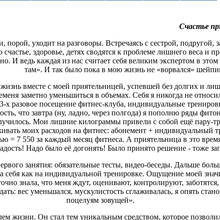
Счастье пр
, порой, уходит на разговоры. Встречаясь с сестрой, подругой, з
 счастье, здоровье, детях сводятся к проблеме лишнего веса и п
о. И ведь каждая из нас считает себя великим экспертом в этом
там». И так было пока в мою жизнь не «ворвался» шейпи
 жизнь вместе с моей приятельницей, успевшей без долгих и лиш
еменя заметно уменьшиться в объемах. Себя я никогда не отно
. 3-х разовое посещение фитнес-клуба, индивидуальные тренировк
ость, что завтра (ну, ладно, через полгода) я пополню ряды фито
 случилось. Мои лишние килограммы привели с собой ещё пару-тр
вать моих расходов на фитнес: абонемент + индивидуальный т
ью = 7 550 за каждый месяц фитнеса. А приятельница в это врем
радость! Надо было её догонять! Было принято решение - тоже за
первого занятия: обязательные тесты, видео-беседы. Дальше бол
ла себя как на индивидуальной тренировке. Ощущение моей знач
очно знала, что меня ждут, оценивают, контролируют, заботятся,
ать: вес уменьшался, мускулистость сглаживалась, я опять стано
поцелуям зовущей».
лем жизни. Он стал тем уникальным средством, которое позволи