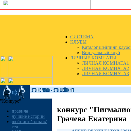
СИСТЕМА
КЛУБЫ
Каталог шейпинг-клубо
Виртуальный клуб
ЛИЧНЫЕ КОМНАТЫ
ЛИЧНАЯ КОМНАТА1
ЛИЧНАЯ КОМНАТА2
ЛИЧНАЯ КОМНАТА3
"Конкурс"
конкурс "Пигмалио
правила
лучшие истории
Грачева Екатерина
шейпинг 'тонких'
тел