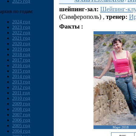
АРХИВ РЕЗУЛЬТАТОВ
/
201
2025 год
шейпинг-зал:
Шейпинг-клу
архив по годам:
(Симферополь) ,
тренер:
Ир
2024 год
Факты :
2023 год
2022 год
БЫЛО :
2021 год
2020 год
2019 год
2018 год
2017 год
2016 год
2015 год
2014 год
2013 год
2012 год
2011 год
2010 год
2009 год
2008 год
2007 год
2006 год
2005 год
Март 2018
2004 год
вес