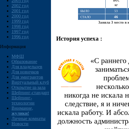
2003 год
кг
2002 год
2001 год
БЫЛО
53
2000 год
46
СТАЛО
1999 год
Заняла 3 место в 
1998 год
1997 год
1996 год
История успеха :
Информация
МФШ
«С раннего 
Образование
Для владельцев
заниматьс
Для новичков
проблем
Для эмигрантов
Виртуальный клуб
несколько
Открытие ш-зала
Шейпинг-стандарт
никогда не искала 
Шейпинг-
следствие, я и ниче
технологии
Внимание,
искала работу. И абс
жулики!
Личные комнаты
должность администр
Новости