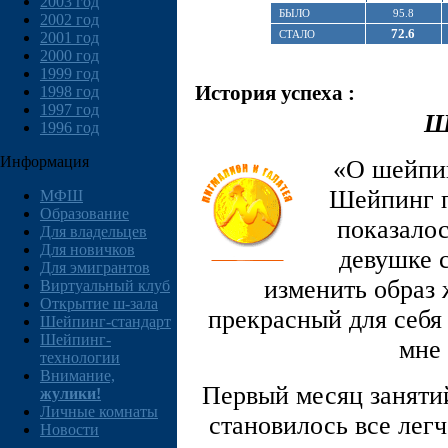
2003 год
БЫЛО
95.8
2002 год
72.6
СТАЛО
2001 год
2000 год
1999 год
История успеха :
1998 год
1997 год
Ш
1996 год
Информация
«О шейпин
Шейпинг п
МФШ
Образование
показалос
Для владельцев
Для новичков
девушке 
Для эмигрантов
изменить образ 
Виртуальный клуб
Открытие ш-зала
прекрасный для себя
Шейпинг-стандарт
Шейпинг-
мне 
технологии
Внимание,
Первый месяц занятий
жулики!
Личные комнаты
становилось все легч
Новости