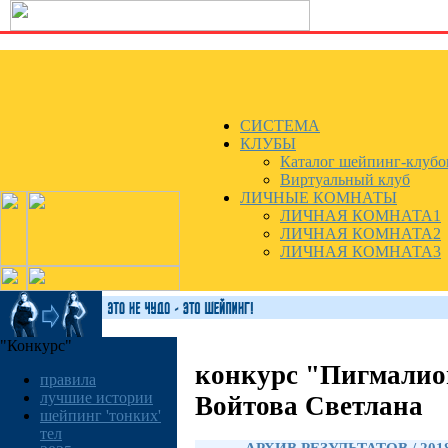
СИСТЕМА
КЛУБЫ
Каталог шейпинг-клубо
Виртуальный клуб
ЛИЧНЫЕ КОМНАТЫ
ЛИЧНАЯ КОМНАТА1
ЛИЧНАЯ КОМНАТА2
ЛИЧНАЯ КОМНАТА3
"Конкурс"
конкурс "Пигмалио
правила
лучшие истории
Войтова Светлана
шейпинг 'тонких'
тел