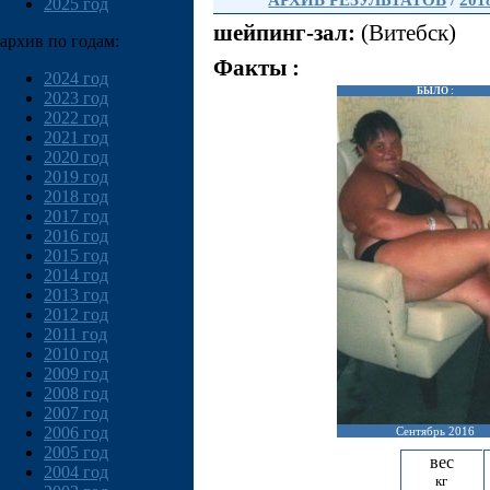
АРХИВ РЕЗУЛЬТАТОВ
/
201
2025 год
шейпинг-зал:
(Витебск)
архив по годам:
Факты :
2024 год
БЫЛО :
2023 год
2022 год
2021 год
2020 год
2019 год
2018 год
2017 год
2016 год
2015 год
2014 год
2013 год
2012 год
2011 год
2010 год
2009 год
2008 год
2007 год
2006 год
Сентябрь 2016
2005 год
вес
2004 год
кг