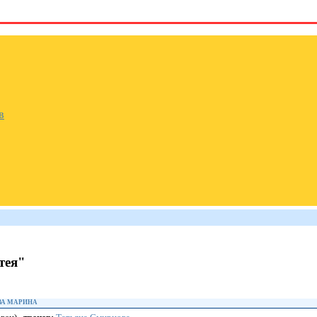
в
тея"
ВА МАРИНА