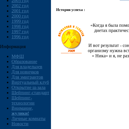
2003 год
2002 год
История успеха :
2001 год
2000 год
1999 год
«Когда я была пом
1998 год
диетах практичес
1997 год
1996 год
И вот результат - с
Информация
организму нужна вст
« Ника» и я, не р
МФШ
Образование
Для владельцев
Для новичков
Для эмигрантов
Виртуальный клуб
Открытие ш-зала
Шейпинг-стандарт
Шейпинг-
технологии
Внимание,
жулики!
Личные комнаты
Новости