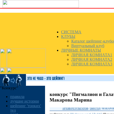
СИСТЕМА
КЛУБЫ
Каталог шейпинг-клубо
Виртуальный клуб
ЛИЧНЫЕ КОМНАТЫ
ЛИЧНАЯ КОМНАТА1
ЛИЧНАЯ КОМНАТА2
ЛИЧНАЯ КОМНАТА3
"Конкурс"
конкурс "Пигмалион и Гала
правила
Макарова Марина
лучшие истории
шейпинг 'тонких'
АРХИВ РЕЗУЛЬТАТОВ
/
2009 ГОД
/ МАКАРО
тел