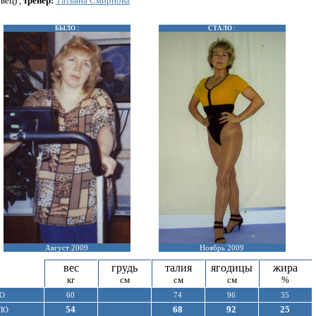
вец) ,
тренер:
Татьяна Смирнова
БЫЛО :
СТАЛО :
Август 2009
Ноябрь 2009
вес
грудь
талия
ягодицы
жира
кг
см
см
см
%
О
60
74
96
35
54
68
92
25
ЛО