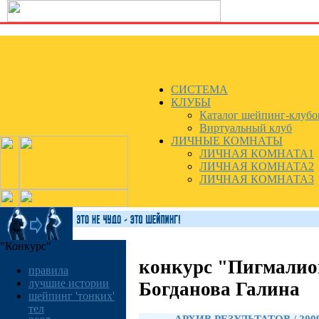
СИСТЕМА
КЛУБЫ
Каталог шейпинг-клубо
Виртуальный клуб
ЛИЧНЫЕ КОМНАТЫ
ЛИЧНАЯ КОМНАТА1
ЛИЧНАЯ КОМНАТА2
ЛИЧНАЯ КОМНАТА3
"Конкурс"
конкурс "Пигмалио
правила
лучшие истории
Богданова Галина
шейпинг 'тонких'
тел