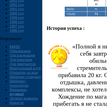
2003 год
кг
2002 год
2001 год
БЫЛО
91
2000 год
73
СТАЛО
1999 год
1998 год
1997 год
История успеха :
1996 год
Информация
«Полной я ни
МФШ
Образование
себя завт
Для владельцев
обиль
Для новичков
Для эмигрантов
стремитель
Виртуальный клуб
Открытие ш-зала
прибавила 20 кг. 
Шейпинг-стандарт
отдышка, давлени
Шейпинг-
технологии
комплексы, не хотел
Внимание,
жулики!
Хождение по мага
Личные комнаты
прибегать я не ста
Новости