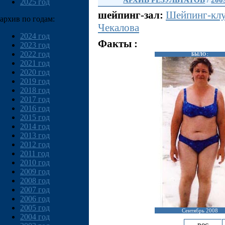
АРХИВ РЕЗУЛЬТАТОВ
/
200
2025 год
шейпинг-зал:
Шейпинг-клу
архив по годам:
Чекалова
2024 год
Факты :
2023 год
2022 год
БЫЛО :
2021 год
2020 год
2019 год
2018 год
2017 год
2016 год
2015 год
2014 год
2013 год
2012 год
2011 год
2010 год
2009 год
2008 год
2007 год
2006 год
2005 год
Сентябрь 2008
2004 год
вес