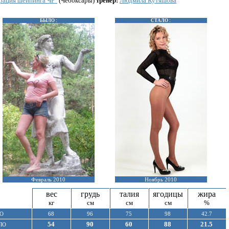
ация шейпинга ЧР"
(Чебоксары)
тренер:
Людмила Кутяшова
БЫЛО :
СТАЛО :
Февраль 2010
Ноябрь 2010
вес
грудь
талия
ягодицы
жира
кг
см
см
см
%
О
68
96
75
98
42.7
54
90
60
88
21.5
ЛО