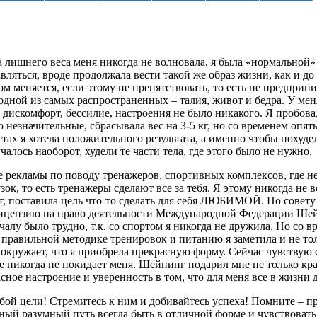
 лишнего веса меня никогда не волновала, я была «нормальной» 
авляться, вроде продолжала вести такой же образ жизни, как и до
ом меняется, если этому не препятствовать, то есть не предприн
одной из самых распространенных – талия, живот и бедра. У мен
 дискомфорт, бессилие, настроения не было никакого. Я пробова
о незначительные, сбрасывала вес на 3-5 кг, но со временем опят
етах я хотела положительного результата, а именно чтобы похудел
чалось наоборот, худели те части тела, где этого было не нужно.
 рекламы по поводу тренажеров, спортивных комплексов, где не
к, то есть тренажеры сделают все за тебя. Я этому никогда не в
т, поставила цель что-то сделать для себя ЛЮБИМОЙ. По совету 
ензию на право деятельности Международной Федерации Шейпи
алу было трудно, т.к. со спортом я никогда не дружила. Но со в
равильной методике тренировок и питанию я заметила и не толь
я окружает, что я приобрела прекрасную форму. Сейчас чувствую 
же никогда не покидает меня. Шейпинг подарил мне не только кр
асное настроение и уверенность в том, что для меня все в жизни
ой цели! Стремитесь к ним и добивайтесь успеха! Помните – п
ный разумный путь всегда быть в отличной форме и чувствовать 