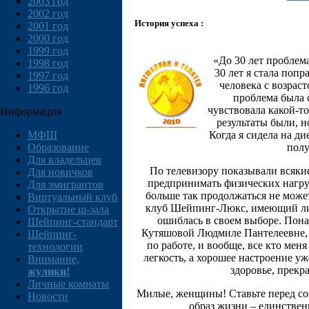
2003 год
2002 год
История успеха :
2001 год
2000 год
1999 год
«До 30 лет проблема
1998 год
30 лет я стала попр
1997 год
человека с возраст
1996 год
проблема была 
чувствовала какой-то
Информация
результаты были, н
Когда я сидела на ди
МФШ
полу
Образование
Для владельцев
По телевизору показывали всякие
Для новичков
предпринимать физических нагрузо
Для эмигрантов
больше так продолжаться не може
Виртуальный клуб
клуб Шейпинг-Люкс, имеющий лиц
Открытие ш-зала
ошиблась в своем выборе. Понач
Шейпинг-стандарт
Кутяшовой Людмиле Пантелеевне, п
Шейпинг-
по работе, и вообще, все кто мен
технологии
легкость, а хорошее настроение у
Внимание,
здоровье, прекр
жулики!
Личные комнаты
Милые, женщины! Ставьте перед соб
Новости
образ жизни – единствен