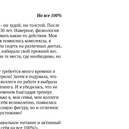
На все 100%
- ни худой, ни толстой. После
 30 лет. Наверное, физиология
имать какие-то действия. Моя
я появились комплексы, я
ла сидеть на различных диетах,
ь набирала свой прежний вес.
и те места, где необходимо, но
 требуется много времени и
ерила! Затем я подумала, что
коллеги по работе я выбрала
нга. И я убедилась, что не
ременем благодаря тренеру
ко я, моя семья, мои коллеги
себя великолепно, появилась
асивую фигуру, но и отличное
 достижимо!
равильное питание и активный
себя на все 100%!».