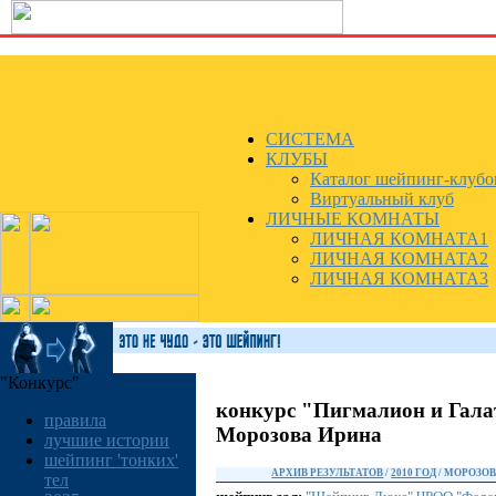
СИСТЕМА
КЛУБЫ
Каталог шейпинг-клубо
Виртуальный клуб
ЛИЧНЫЕ КОМНАТЫ
ЛИЧНАЯ КОМНАТА1
ЛИЧНАЯ КОМНАТА2
ЛИЧНАЯ КОМНАТА3
"Конкурс"
конкурс "Пигмалион и Гала
правила
Морозова Ирина
лучшие истории
шейпинг 'тонких'
АРХИВ РЕЗУЛЬТАТОВ
/
2010 ГОД
/ МОРОЗО
тел