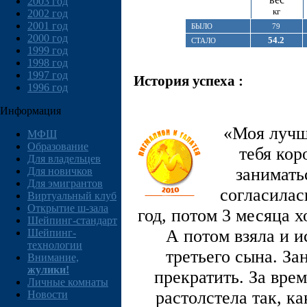
2003 год
кг
2002 год
2001 год
БЫЛО
79
2000 год
54.2
СТАЛО
1999 год
1998 год
1997 год
История успеха :
1996 год
Информация
«Моя лучш
МФШ
Образование
тебя кор
Для владельцев
занимать
Для новичков
Для эмигрантов
согласилас
Виртуальный клуб
Открытие ш-зала
год, потом 3 месяца 
Шейпинг-стандарт
А потом взяла и и
Шейпинг-
технологии
третьего сына. За
Внимание,
жулики!
прекратить. За вре
Личные комнаты
растолстела так, ка
Новости