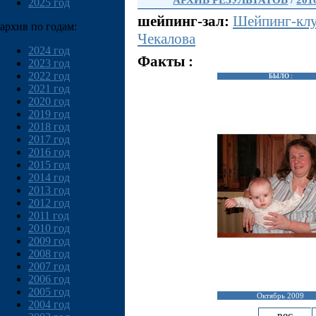
АРХИВ РЕЗУЛЬТАТОВ
/
201
2025 год
шейпинг-зал:
Шейпинг-клу
архив по годам:
Чекалова
2024 год
Факты :
2023 год
2022 год
БЫЛО :
2021 год
2020 год
2019 год
2018 год
2017 год
2016 год
2015 год
2014 год
2013 год
2012 год
2011 год
2010 год
2009 год
2008 год
2007 год
2006 год
2005 год
Октябрь 2009
2004 год
вес