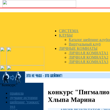
СИСТЕМА
КЛУБЫ
Каталог шейпинг-клубо
Виртуальный клуб
ЛИЧНЫЕ КОМНАТЫ
ЛИЧНАЯ КОМНАТА1
ЛИЧНАЯ КОМНАТА2
ЛИЧНАЯ КОМНАТА3
"Конкурс"
конкурс "Пигмалио
правила
лучшие истории
Хлыпа Марина
шейпинг 'тонких'
тел