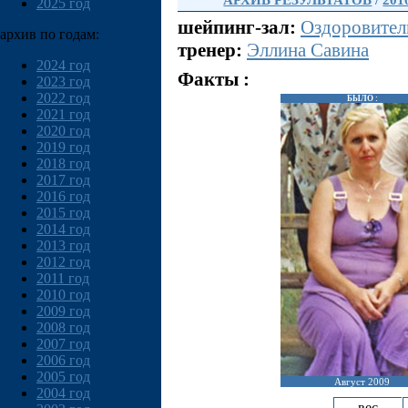
АРХИВ РЕЗУЛЬТАТОВ
/
201
2025 год
шейпинг-зал:
Оздоровител
архив по годам:
тренер:
Эллина Савина
2024 год
Факты :
2023 год
2022 год
БЫЛО :
2021 год
2020 год
2019 год
2018 год
2017 год
2016 год
2015 год
2014 год
2013 год
2012 год
2011 год
2010 год
2009 год
2008 год
2007 год
2006 год
2005 год
Август 2009
2004 год
вес