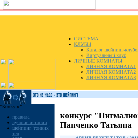
СИСТЕМА
КЛУБЫ
Каталог шейпинг-клубо
Виртуальный клуб
ЛИЧНЫЕ КОМНАТЫ
ЛИЧНАЯ КОМНАТА1
ЛИЧНАЯ КОМНАТА2
ЛИЧНАЯ КОМНАТА3
"Конкурс"
конкурс "Пигмалио
правила
лучшие истории
Панченко Татьяна
шейпинг 'тонких'
тел