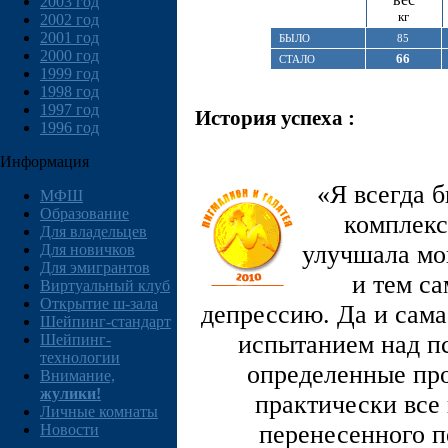
2003 год
кг
2002 год
2001 год
БЫЛО
85
2000 год
66
СТАЛО
1999 год
1998 год
1997 год
История успеха :
1996 год
Информация
«Я всегда 
МФШ
Образование
комплекс
Для владельцев
улучшала мо
Для новичков
Для эмигрантов
и тем са
Виртуальный клуб
Открытие ш-зала
депрессию. Да и сама
Шейпинг-стандарт
испытанием над п
Шейпинг-
технологии
определенные про
Внимание,
жулики!
практически все 
Личные комнаты
перенесенного п
Новости