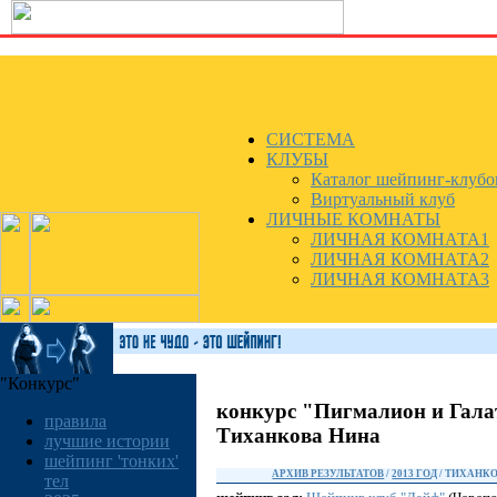
СИСТЕМА
КЛУБЫ
Каталог шейпинг-клубо
Виртуальный клуб
ЛИЧНЫЕ КОМНАТЫ
ЛИЧНАЯ КОМНАТА1
ЛИЧНАЯ КОМНАТА2
ЛИЧНАЯ КОМНАТА3
"Конкурс"
конкурс "Пигмалион и Гала
правила
Тиханкова Нина
лучшие истории
шейпинг 'тонких'
АРХИВ РЕЗУЛЬТАТОВ
/
2013 ГОД
/ ТИХАНК
тел