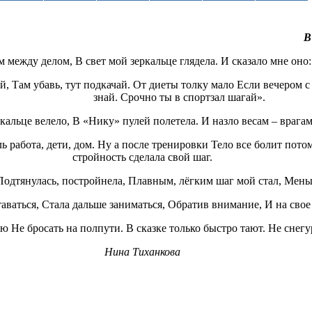
В
м между делом, В свет мой зеркальце глядела. И сказало мне оно:
й, Там убавь, тут подкачай. От диеты толку мало Если вечером с
знай. Срочно ты в спортзал шагай».
ркальце велело, В «Нику» пулей полетела. И назло весам – врагам
 работа, дети, дом. Ну а после тренировки Тело все болит потом
стройность сделала свой шаг.
Подтянулась, постройнела, Плавным, лёгким шаг мой стал, Меньш
таваться, Стала дальше заниматься, Обратив внимание, И на свое
 Не бросать на полпути. В сказке только быстро тают. Не снегу
Нина Тиханкова