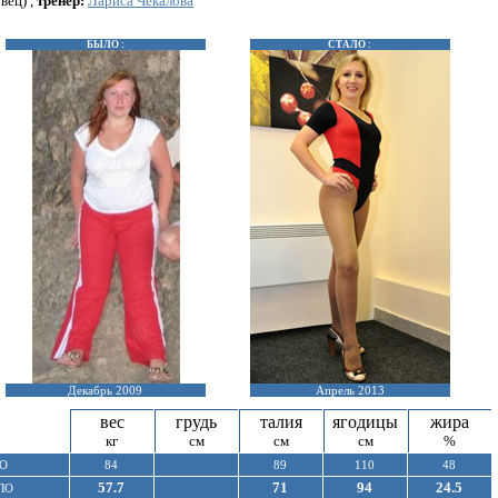
вец) ,
тренер:
Лариса Чекалова
БЫЛО :
СТАЛО :
Декабрь 2009
Апрель 2013
вес
грудь
талия
ягодицы
жира
кг
см
см
см
%
О
84
89
110
48
57.7
71
94
24.5
ЛО