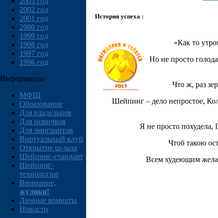
2003 год
2002 год
История успеха :
2001 год
2000 год
1999 год
«Как то утро
1998 год
1997 год
Но не просто голода
1996 год
Информация
Что ж, раз зе
МФШ
Шейпинг – дело непростое, Коль
Образование
Для владельцев
Для новичков
Я не просто похудела, 
Для эмигрантов
Виртуальный клуб
Чтоб такою ос
Открытие ш-зала
Шейпинг-стандарт
Всем худеющим желаю
Шейпинг-
технологии
Внимание,
жулики!
Личные комнаты
Новости