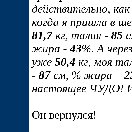
действительно, как 
когда я пришла в ше
81,7
кг, талия -
85
с
жира -
43
%. А чере
уже
50,4
кг, моя та
-
87
см, % жира –
2
настоящее ЧУДО! И
Он вернулся!