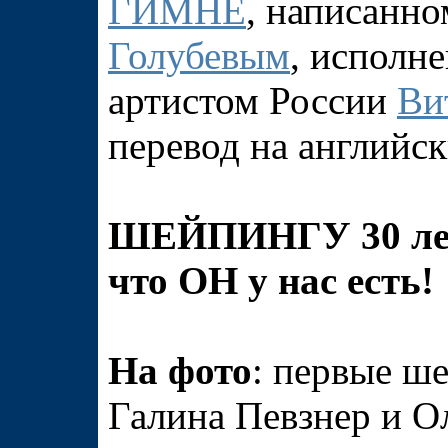
ГИМНЕ
, написанн
Голубевым
, исполн
артистом России
Ви
перевод на английск
ШЕЙПИНГУ
30
ле
что ОН у нас есть!
На фото
: первые ш
Галина Певзнер и Ол