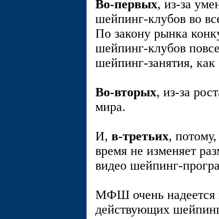
Во-первых
, из-за ум
шейпинг-клубов во все
По закону рынка конк
шейпинг-клубов повсе
шейпинг-занятия, как 
Во-вторых
, из-за рос
мира.
И,
в-третьих
, потому
время не изменяет раз
видео шейпинг-прогр
МФШ очень надеется н
действующих шейпинг