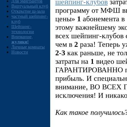
шейпинг-клубов
затра
Для эмигрантов
Виртуальный клуб
программу от МФШ вп
Открытие ш-зала
частный шейпинг-
цены»
1
абонемента в 
клуб
этому важнейшему эк
Шейпинг-
технологии
всех шейпинг-клубов 
Внимание,
жулики!
чем в
2
раза! Теперь 
Личные комнаты
2
-
3
как раньше, не тол
Новости
затраты на
1
видео ше
ГАРАНТИРОВАННО при
прибыль. И специальн
внимание, ВО ВСЕХ 
исключения! И никако
Как такое получилось