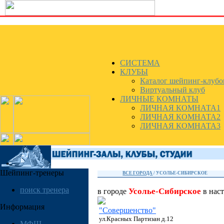
СИСТЕМА
КЛУБЫ
Каталог шейпинг-клубо
Виртуальный клуб
ЛИЧНЫЕ КОМНАТЫ
ЛИЧНАЯ КОМНАТА1
ЛИЧНАЯ КОМНАТА2
ЛИЧНАЯ КОМНАТА3
Шейпинг-тренеры
ВСЕ ГОРОДА
/
УСОЛЬЕ-CИБИРСКОЕ
поиск тренера
Усолье-Cибирское
в городе
в нас
Информация
"Cовершенство"
ул.Красных Партизан д.12
МФШ