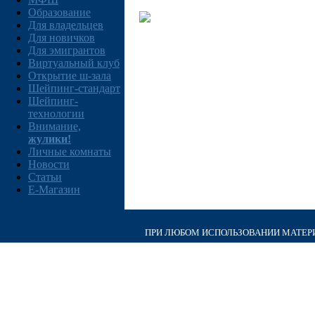
Образование
Для владельцев
Для новичков
Для эмигрантов
Виртуальный клуб
Открытие ш-зала
Шейпинг-стандарт
Шейпинг-
технологии
Внимание,
жулики!
Личные комнаты
Новости
Статьи
E-Магазин
ПРИ ЛЮБОМ ИСПОЛЬЗОВАНИИ МАТЕРИА