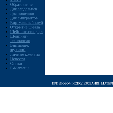
Образование
Для владельцев
Для новичков
Для эмигрантов
Виртуальный клуб
Открытие ш-зала
Шейпинг-стандарт
Шейпинг-
технологии
Внимание,
жулики!
Личные комнаты
Новости
Статьи
E-Магазин
ПРИ ЛЮБОМ ИСПОЛЬЗОВАНИИ МАТЕРИА