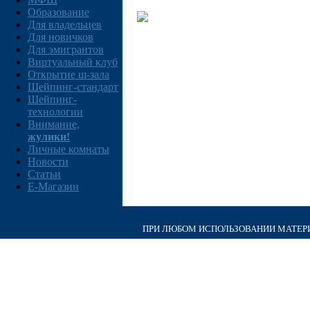
Образование
Для владельцев
Для новичков
Для эмигрантов
Виртуальный клуб
Открытие ш-зала
Шейпинг-стандарт
Шейпинг-
технологии
Внимание,
жулики!
Личные комнаты
Новости
Статьи
E-Магазин
ПРИ ЛЮБОМ ИСПОЛЬЗОВАНИИ МАТЕРИА