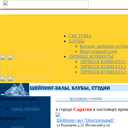
СИСТЕМА
КЛУБЫ
Каталог шейпинг-клубо
Виртуальный клуб
ЛИЧНЫЕ КОМНАТЫ
ЛИЧНАЯ КОМНАТА1
ЛИЧНАЯ КОМНАТА2
ЛИЧНАЯ КОМНАТА3
Шейпинг-тренеры
ВСЕ ГОРОДА
/
САРАТОВ
поиск тренера
Саратов
в городе
в настоящее вре
Информация
Шейпинг-зал "Центральный"
ул.Радищева д.22 (Волжский р-н)
МФШ