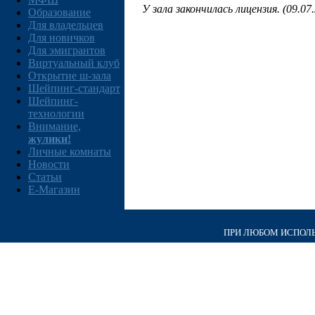
У зала закончилась лицензия. (09.07
Образование
Для владельцев
Для новичков
Для эмигрантов
Виртуальный клуб
Открытие ш-зала
Шейпинг-стандарт
Шейпинг-
технологии
Внимание,
жулики!
Личные комнаты
Новости
Статьи
E-Магазин
ПРИ ЛЮБОМ ИСПОЛЬЗ