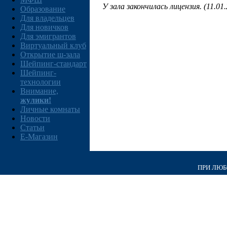
У зала закончилась лицензия. (11.01
Образование
Для владельцев
Для новичков
Для эмигрантов
Виртуальный клуб
Открытие ш-зала
Шейпинг-стандарт
Шейпинг-
технологии
Внимание,
жулики!
Личные комнаты
Новости
Статьи
E-Магазин
ПРИ ЛЮБО