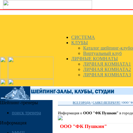
СИСТЕМА
КЛУБЫ
Каталог шейпинг-клубо
Виртуальный клуб
ЛИЧНЫЕ КОМНАТЫ
ЛИЧНАЯ КОМНАТА1
ЛИЧНАЯ КОМНАТА2
ЛИЧНАЯ КОМНАТА3
Шейпинг-тренеры
ВСЕ ГОРОДА
/
САНКТ-ПЕТЕРБУРГ
/ ООО "
поиск тренера
Информация о
ООО "ФК Пушкин"
в город
Информация
ООО "ФК Пушкин"
МФШ