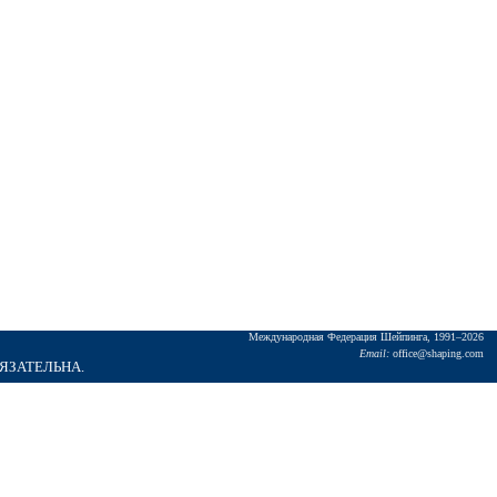
Междунаpодная Федеpация Шейпинга, 1991–2026
Email:
office@shaping.com
БЯЗАТЕЛЬНА.