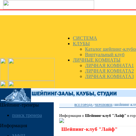
СИСТЕМА
КЛУБЫ
Каталог шейпинг-клубо
Виртуальный клуб
ЛИЧНЫЕ КОМНАТЫ
ЛИЧНАЯ КОМНАТА1
ЛИЧНАЯ КОМНАТА2
ЛИЧНАЯ КОМНАТА3
Шейпинг-тренеры
ВСЕ ГОРОДА
/
ЧЕРЕПОВЕЦ
/ ШЕЙПИНГ-КЛ
поиск тренера
Информация о
Шейпинг-клуб "Лайф"
в го
Информация
Шейпинг-клуб "Лайф"
МФШ