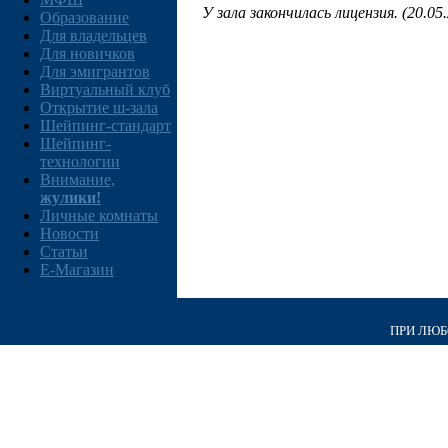
У зала закончилась лицензия. (20.05
Образование
Для владельцев
Для новичков
Для эмигрантов
Виртуальный клуб
Открытие ш-зала
Шейпинг-стандарт
Шейпинг-
технологии
Внимание,
жулики!
Личные комнаты
Новости
Статьи
E-Магазин
ПРИ ЛЮБО