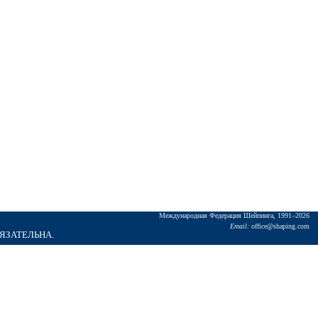
Междунаpодная Федеpация Шейпинга, 1991–2026
Email:
office@shaping.com
БЯЗАТЕЛЬНА.