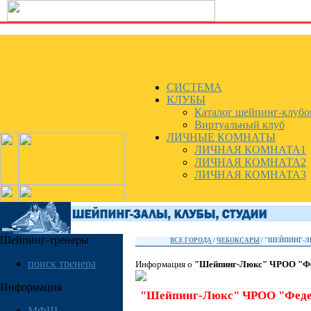
СИСТЕМА
КЛУБЫ
Каталог шейпинг-клубо
Виртуальный клуб
ЛИЧНЫЕ КОМНАТЫ
ЛИЧНАЯ КОМНАТА1
ЛИЧНАЯ КОМНАТА2
ЛИЧНАЯ КОМНАТА3
Шейпинг-тренеры
ВСЕ ГОРОДА
/
ЧЕБОКСАРЫ
/ "ШЕЙПИНГ-Л
поиск тренера
Информация о
"Шейпинг-Люкс" ЧРОО "Фе
Информация
"Шейпинг-Люкс" ЧРОО "Феде
МФШ