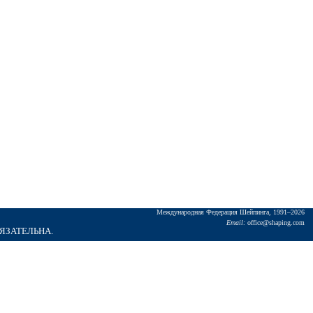
Междунаpодная Федеpация Шейпинга, 1991–2026
Email:
office@shaping.com
БЯЗАТЕЛЬНА.