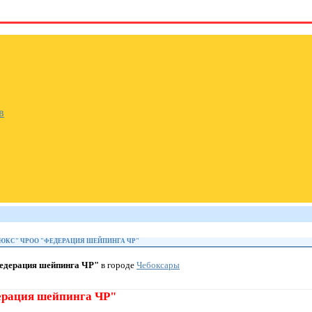
в
ЮКС" ЧРОО "ФЕДЕРАЦИЯ ШЕЙПИНГА ЧР"
дерация шейпинга ЧР"
в городе
Чебоксары
рация шейпинга ЧР"