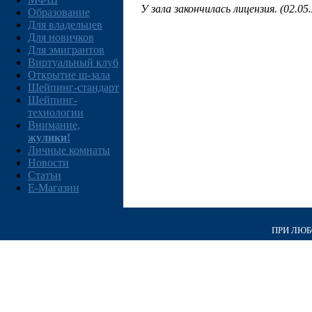
У зала закончилась лицензия. (02.05
Образование
Для владельцев
Для новичков
Для эмигрантов
Виртуальный клуб
Открытие ш-зала
Шейпинг-стандарт
Шейпинг-
технологии
Внимание,
жулики!
Личные комнаты
Новости
Статьи
E-Магазин
ПРИ ЛЮБО