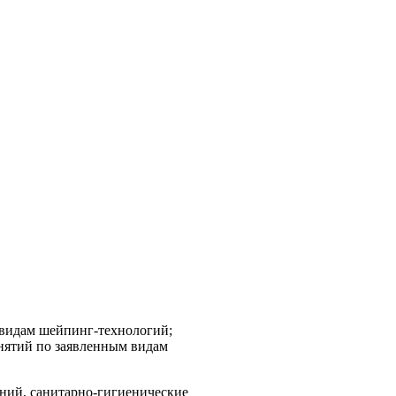
 видам шейпинг-технологий;
нятий по заявленным видам
ений, санитарно-гигиенические