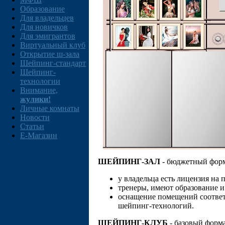
Образование
Для владельцев
Для новичков
Для эмигрантов
Виртуальный клуб
Открытие ш-зала
Шейпинг-стандарт
Шейпинг-
технологии
Внимание,
жулики!
Личные комнаты
Новости
Статьи
E-Магазин
ШЕЙПИНГ-ЗАЛ
- бюджетный форм
у владельца есть лицензия на
тренеры, имеют образование 
оснащение помещений соответ
шейпинг-технологий.
ШЕЙПИНГ-КЛУБ
- базовый форма