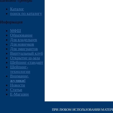
Шейпинг-тренеры
Каталог
поиск по каталогу
Информация
МФШ
Образование
Для владельцев
Для новичков
Для эмигрантов
Виртуальный клуб
Открытие ш-зала
Шейпинг-стандарт
Шейпинг-
технологии
Внимание,
жулики!
Новости
Статьи
E-Магазин
ПРИ ЛЮБОМ ИСПОЛЬЗОВАНИИ МАТЕРИА