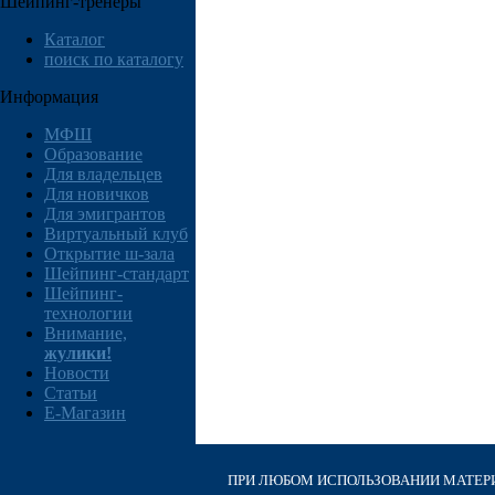
Шейпинг-тренеры
Каталог
поиск по каталогу
Информация
МФШ
Образование
Для владельцев
Для новичков
Для эмигрантов
Виртуальный клуб
Открытие ш-зала
Шейпинг-стандарт
Шейпинг-
технологии
Внимание,
жулики!
Новости
Статьи
E-Магазин
ПРИ ЛЮБОМ ИСПОЛЬЗОВАНИИ МАТЕРИА