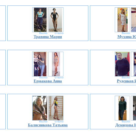
Травина Мария
Мухина 
Ермакова Анна
Руденков 
Балясникова Татьяна
Демидова 