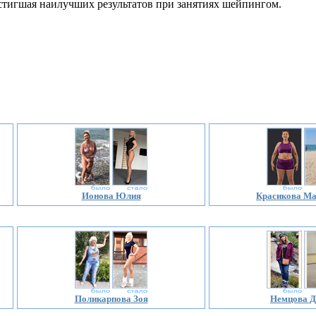
остигшая наилучших результатов при занятиях шейпингом.
Ионова Юлия
Красикова Ма
Поликарпова Зоя
Немцова Д