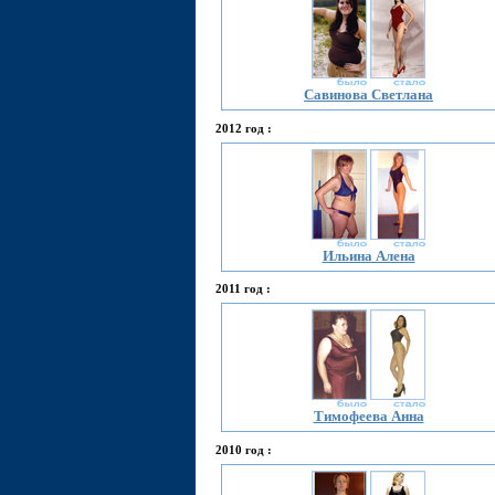
Савинова Светлана
2012 год :
Ильина Алена
2011 год :
Тимофеева Анна
2010 год :