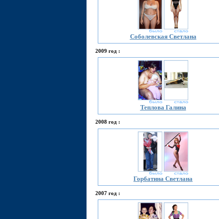
Соболевская Светлана
2009 год :
Теплова Галина
2008 год :
Горбатина Светлана
2007 год :