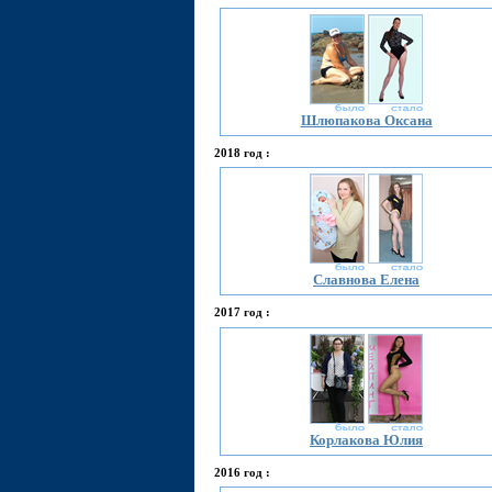
Шлюпакова Оксана
2018 год :
Славнова Елена
2017 год :
Корлакова Юлия
2016 год :