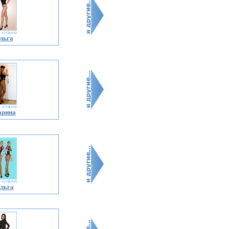
льга
арина
льга