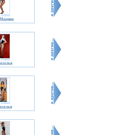
 Марина
аталья
аталья