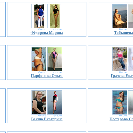
Фёдорова Марина
Тобышева
Парфенова Ольга
Грачева Ека
Векша Екатерина
Нестерова С