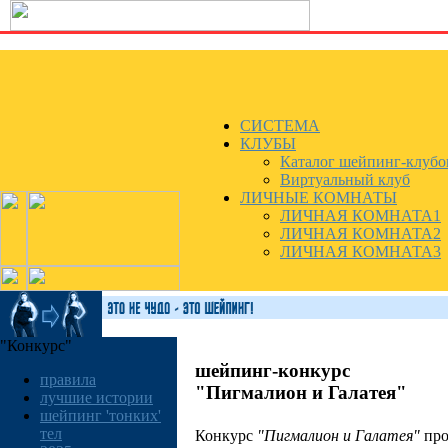
СИСТЕМА
КЛУБЫ
Каталог шейпинг-клубо
Виртуальный клуб
ЛИЧНЫЕ КОМНАТЫ
ЛИЧНАЯ КОМНАТА1
ЛИЧНАЯ КОМНАТА2
ЛИЧНАЯ КОМНАТА3
"Конкурс"
шейпинг-конкурс
правила
"Пигмалион и Галатея"
лучшие истории
шейпинг 'тонких'
тел
Конкурс
"Пигмалион и Галатея"
про