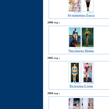
Кудрявцева Ольга
2006 год :
Чистякова Ирина
2005 год :
Волохова Елена
2004 год :