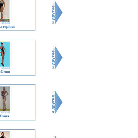
атерина
 Юлия
 Юлия