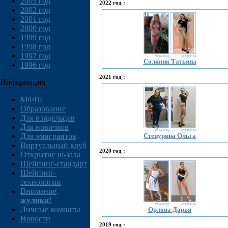
2003 год
2022 год :
2002 год
2001 год
2000 год
1999 год
1998 год
1997 год
Соляник Татьяна
1996 год
2021 год :
Информация
МФШ
Образование
Для владельцев
Для новичков
Степурина Ольга
Для эмигрантов
Виртуальный клуб
2020 год :
Открытие ш-зала
Шейпинг-стандарт
Шейпинг-
технологии
Внимание,
жулики!
Личные комнаты
Орлова Дарья
Новости
2019 год :