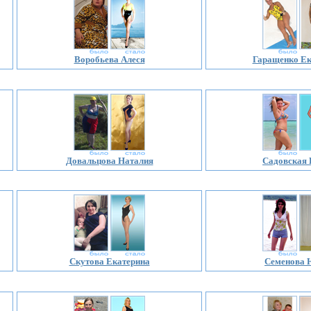
Воробьева Алеся
Гаращенко Ек
Довальцова Наталия
Садовская
Скутова Екатерина
Семенова