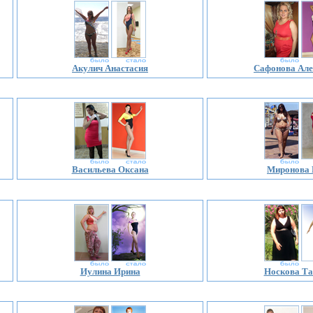
Акулич Анастасия
Сафонова Але
Васильева Оксана
Миронова 
Иулина Ирина
Носкова Та