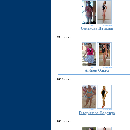
Семенова Наталья
2015 год :
Апёнок Ольга
2014 год :
Гагаринова Надежда
2013 год :