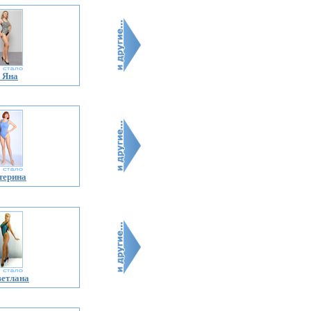
 Яна
терина
ветлана