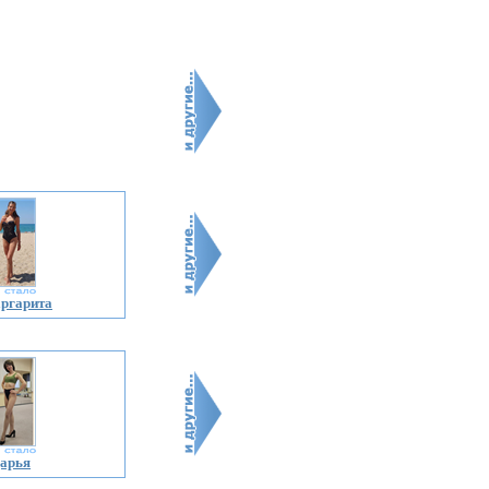
ргарита
арья