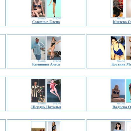
Савченко Елена
Князева О
Калинина Алеся
Костина М
Шердик Наталья
Воднева О