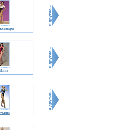
ксандра
Инна
тьяна