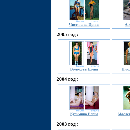
Чистякова Ирина
Ан
2005 год :
Волохова Елена
Нико
2004 год :
Кузьмина Елена
Маслен
2003 год :