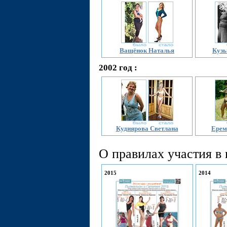
Ващёнок Наталья
Кузь
2002 год :
Кудиярова Светлана
Ерем
О правилах участия в
2015
2014