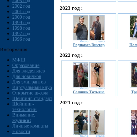
2003 год
2002 год
2023 год :
2001 год
2000 год
1999 год
1998 год
1997 год
1996 год
Родионов Виктор
Пол
Информация
2022 год :
МФШ
Образование
Для владельцев
Для новичков
Для эмигрантов
Виртуальный клуб
Соляник Татьяна
Тр
Открытие ш-зала
Шейпинг-стандарт
2021 год :
Шейпинг-
технологии
Внимание,
жулики!
Личные комнаты
Новости