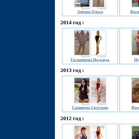
Апёнок Ольга
Васи
2014 год :
Гагаринова Надежда
Иу
2013 год :
Савинова Светлана
Вор
2012 год :