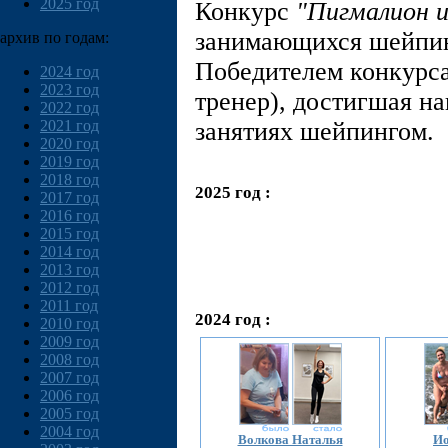
2025 год
Конкурс
"Пигмалион и
занимающихся шейпин
архив по годам:
Победителем конкурса
2024 год
2023 год
тренер), достигшая н
2022 год
2021 год
занятиях шейпингом.
2020 год
2019 год
2018 год
2025 год :
2017 год
2016 год
2015 год
2014 год
2013 год
2012 год
2011 год
2024 год :
2010 год
2009 год
2008 год
2007 год
2006 год
2005 год
2004 год
Волкова Наталья
И