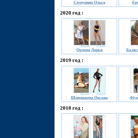
Степурина Ольга
Ер
2020 год :
Орлова Дарья
Баляс
2019 год :
Шлюпакова Оксана
Фёд
2018 год :