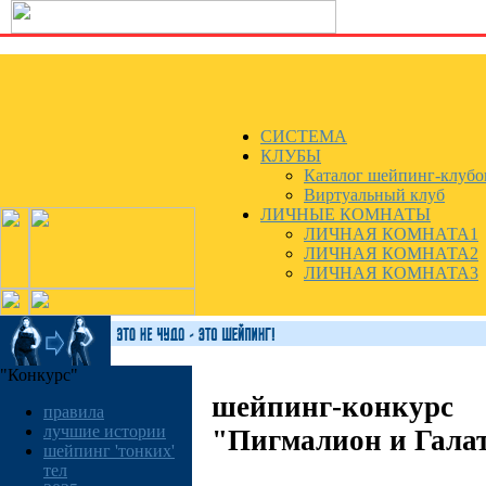
СИСТЕМА
КЛУБЫ
Каталог шейпинг-клубо
Виртуальный клуб
ЛИЧНЫЕ КОМНАТЫ
ЛИЧНАЯ КОМНАТА1
ЛИЧНАЯ КОМНАТА2
ЛИЧНАЯ КОМНАТА3
"Конкурс"
шейпинг-конкурс
правила
лучшие истории
"Пигмалион и Гала
шейпинг 'тонких'
тел