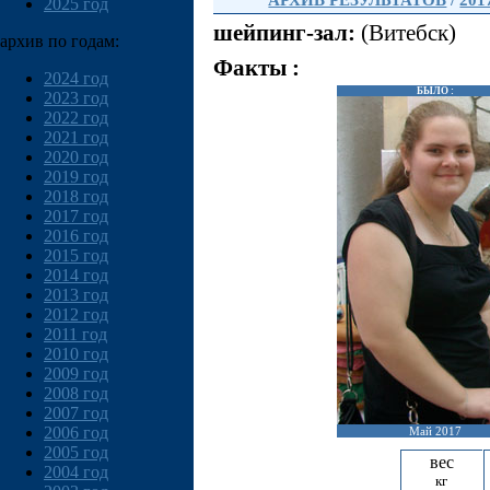
АРХИВ РЕЗУЛЬТАТОВ
/
201
2025 год
шейпинг-зал:
(Витебск)
архив по годам:
Факты :
2024 год
БЫЛО :
2023 год
2022 год
2021 год
2020 год
2019 год
2018 год
2017 год
2016 год
2015 год
2014 год
2013 год
2012 год
2011 год
2010 год
2009 год
2008 год
2007 год
2006 год
Май 2017
2005 год
вес
2004 год
кг