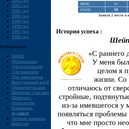
2003 год
БЫЛО
81
2002 год
50
СТАЛО
2001 год
Заняла 2 место в 
2000 год
1999 год
1998 год
История успеха :
1997 год
1996 год
Шейпи
Информация
«С раннего д
МФШ
У меня был
Образование
Для владельцев
целом я 
Для новичков
Для эмигрантов
жизни. Со 
Виртуальный клуб
отличаюсь от свер
Открытие ш-зала
Шейпинг-стандарт
стройные, подтянутые
Шейпинг-
технологии
из-за имевшегося у 
Внимание,
появляться проблемы 
жулики!
Личные комнаты
что мне просто нео
Новости