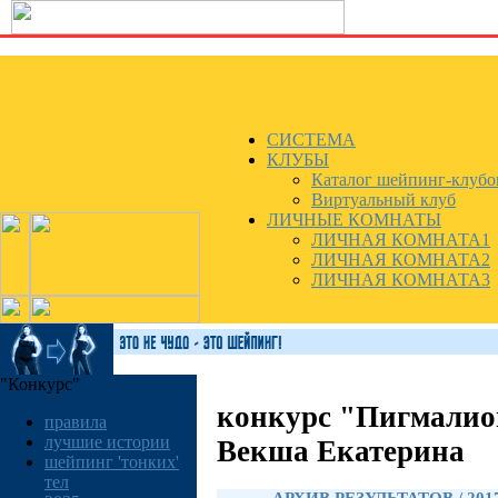
СИСТЕМА
КЛУБЫ
Каталог шейпинг-клубо
Виртуальный клуб
ЛИЧНЫЕ КОМНАТЫ
ЛИЧНАЯ КОМНАТА1
ЛИЧНАЯ КОМНАТА2
ЛИЧНАЯ КОМНАТА3
"Конкурс"
конкурс "Пигмалио
правила
лучшие истории
Векша Екатерина
шейпинг 'тонких'
тел