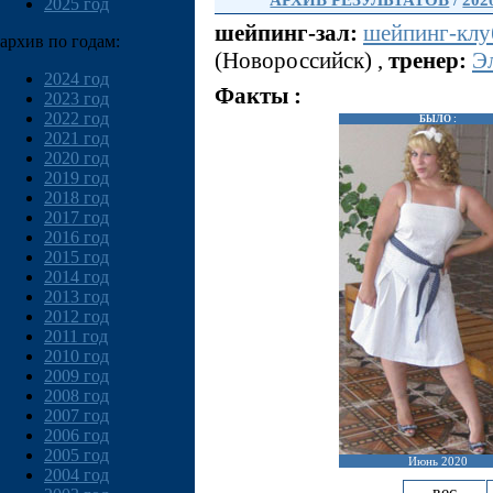
АРХИВ РЕЗУЛЬТАТОВ
/
202
2025 год
шейпинг-зал:
шейпинг-кл
архив по годам:
(Новороссийск) ,
тренер:
Э
2024 год
Факты :
2023 год
2022 год
БЫЛО :
2021 год
2020 год
2019 год
2018 год
2017 год
2016 год
2015 год
2014 год
2013 год
2012 год
2011 год
2010 год
2009 год
2008 год
2007 год
2006 год
2005 год
Июнь 2020
2004 год
вес