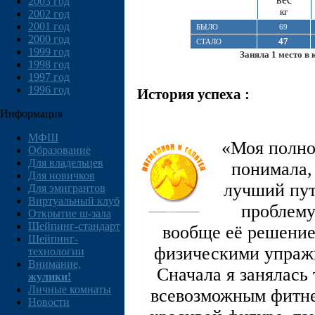
2003 год
кг
2002 год
2001 год
БЫЛО
69
2000 год
47
СТАЛО
1999 год
Заняла 1 место в 
1998 год
1997 год
1996 год
История успеха :
Информация
МФШ
«Моя полнот
Образование
Для владельцев
понимала, 
Для новичков
лучший пут
Для эмигрантов
Виртуальный клуб
проблему
Открытие ш-зала
Шейпинг-стандарт
вообще её решение
Шейпинг-
физическими упражн
технологии
Внимание,
Сначала я занялась
жулики!
Личные комнаты
всевозможным фитне
Новости