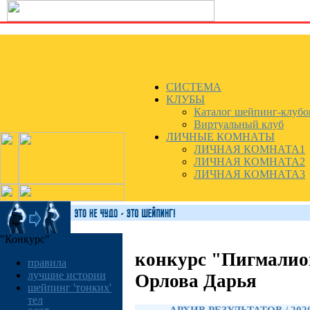
СИСТЕМА
КЛУБЫ
Каталог шейпинг-клубо
Виртуальный клуб
ЛИЧНЫЕ КОМНАТЫ
ЛИЧНАЯ КОМНАТА1
ЛИЧНАЯ КОМНАТА2
ЛИЧНАЯ КОМНАТА3
"Конкурс"
конкурс "Пигмалио
правила
лучшие истории
Орлова Дарья
шейпинг 'тонких'
тел