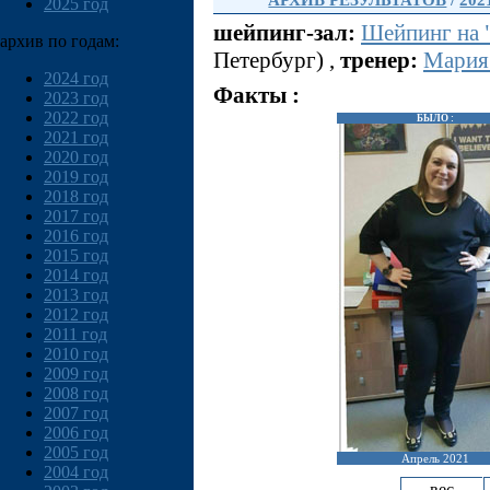
АРХИВ РЕЗУЛЬТАТОВ
/
202
2025 год
шейпинг-зал:
Шейпинг на 
архив по годам:
Петербург) ,
тренер:
Мария
2024 год
Факты :
2023 год
2022 год
БЫЛО :
2021 год
2020 год
2019 год
2018 год
2017 год
2016 год
2015 год
2014 год
2013 год
2012 год
2011 год
2010 год
2009 год
2008 год
2007 год
2006 год
2005 год
Апрель 2021
2004 год
вес