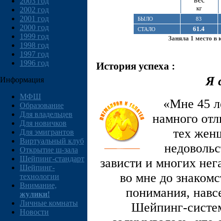
2003 год
кг
2002 год
2001 год
БЫЛО
83
2000 год
61.4
СТАЛО
1999 год
Заняла 1 место в 
1998 год
1997 год
1996 год
История успеха :
Я 
Информация
МФШ
«Мне 45 л
Образование
Для владельцев
намного отл
Для новичков
тех женщ
Для эмигрантов
Виртуальный клуб
недовольс
Открытие ш-зала
Шейпинг-стандарт
зависти и многих нег
Шейпинг-
во мне до знакомс
технологии
Внимание,
понимания, навс
жулики!
Личные комнаты
Шейпинг-системы
Новости