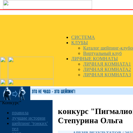
СИСТЕМА
КЛУБЫ
Каталог шейпинг-клубо
Виртуальный клуб
ЛИЧНЫЕ КОМНАТЫ
ЛИЧНАЯ КОМНАТА1
ЛИЧНАЯ КОМНАТА2
ЛИЧНАЯ КОМНАТА3
"Конкурс"
конкурс "Пигмалио
правила
лучшие истории
Степурина Ольга
шейпинг 'тонких'
тел