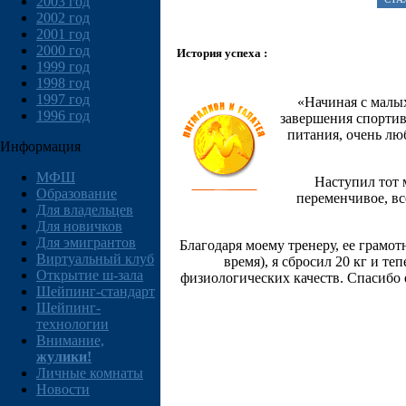
2003 год
2002 год
2001 год
2000 год
История успеха :
1999 год
1998 год
1997 год
«Начиная с малых
1996 год
завершения спортив
питания, очень лю
Информация
МФШ
Наступил тот 
Образование
переменчивое, вс
Для владельцев
Для новичков
Для эмигрантов
Благодаря моему тренеру, ее грамо
Виртуальный клуб
время), я сбросил 20 кг и те
Открытие ш-зала
физиологических качеств. Спасибо 
Шейпинг-стандарт
Шейпинг-
технологии
Внимание,
жулики!
Личные комнаты
Новости