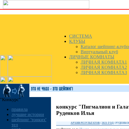
СИСТЕМА
КЛУБЫ
Каталог шейпинг-клубо
Виртуальный клуб
ЛИЧНЫЕ КОМНАТЫ
ЛИЧНАЯ КОМНАТА1
ЛИЧНАЯ КОМНАТА2
ЛИЧНАЯ КОМНАТА3
"Конкурс"
конкурс "Пигмалион и Гала
правила
Руденков Илья
лучшие истории
шейпинг 'тонких'
АРХИВ РЕЗУЛЬТАТОВ
/
2021 ГОД
/ РУДЕНКО
тел