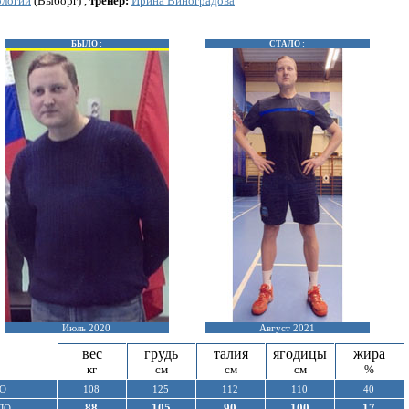
ологий
(Выборг) ,
тренер:
Ирина Виноградова
БЫЛО :
СТАЛО :
Июль 2020
Август 2021
вес
грудь
талия
ягодицы
жира
кг
см
см
см
%
О
108
125
112
110
40
88
105
90
100
17
ЛО