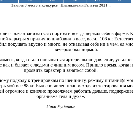
Заняла 3 место в конкурсе "Пигмалион и Галатея 2021".
 лет я начал заниматься спортом и всегда держал себя в форме. К
ной карьеры я прилично прибавил в весе, весил 108 кг. Естеств
бил покушать вкусно и много, не отказывая себе ни в чем, ел мн
вечером был нормой.
момент, когда стало повышаться артериальное давление, усталост
е как и бывает с людьми с лишним весом. Пришло время, когда на
проявить характер и заняться собой.
тному подходу к тренировкам по шейпингу, режиму питания(я мог
перь мой вес 88 кг. Был составлен план исходя из тестирования м
ей огромное и конечно продолжаем работать дальше, поддержив
организма тела и духа».
Илья Руденков