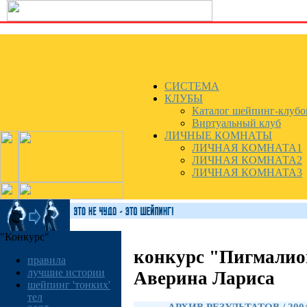
СИСТЕМА
КЛУБЫ
Каталог шейпинг-клубо
Виртуальный клуб
ЛИЧНЫЕ КОМНАТЫ
ЛИЧНАЯ КОМНАТА1
ЛИЧНАЯ КОМНАТА2
ЛИЧНАЯ КОМНАТА3
"Конкурс"
конкурс "Пигмалио
правила
лучшие истории
Аверина Лариса
шейпинг 'тонких'
тел