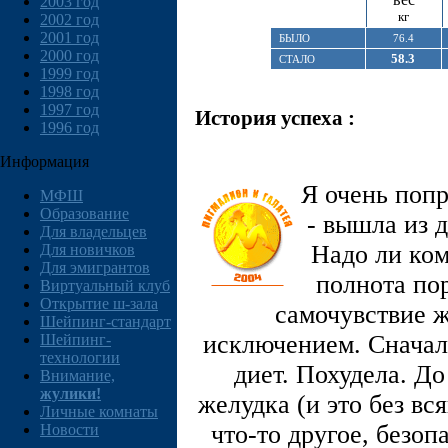
2003 год
кг
2002 год
2001 год
БЫЛО
76.4
2000 год
58.3
СТАЛО
1999 год
1998 год
1997 год
История успеха :
1996 год
Информация
Я очень поп
МФШ
Образование
- вышла из д
Для владельцев
Надо ли ком
Для новичков
Для эмигрантов
полнота по
Виртуальный клуб
Открытие ш-зала
самочувствие 
Шейпинг-стандарт
исключением. Сначал
Шейпинг-
технологии
диет. Похудела. До
Внимание,
жулики!
желудка (и это без вс
Личные комнаты
что-то другое, безо
Новости