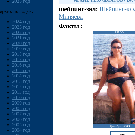
АРХИВ РЕЗУЛЬТАТОВ
/
200
2025 год
шейпинг-зал:
Шейпинг-клу
архив по годам:
Миняева
2024 год
Факты :
2023 год
2022 год
БЫЛО :
2021 год
2020 год
2019 год
2018 год
2017 год
2016 год
2015 год
2014 год
2013 год
2012 год
2011 год
2010 год
2009 год
2008 год
2007 год
2006 год
2005 год
Декабрь 2003
2004 год
вес