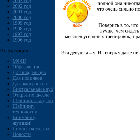
2003 год
полной она никогда 
2002 год
что очень сильно по
2001 год
2000 год
1999 год
Поверить в то, что
1998 год
лучше, чем сидеть
1997 год
месяцев усердных тренировок, пра
1996 год
Информация
Эта девушка – я. И теперь я даже н
МФШ
Образование
Для владельцев
Для новичков
Для эмигрантов
Виртуальный клуб
Открытие ш-зала
Шейпинг-стандарт
Шейпинг-
технологии
Внимание,
жулики!
Личные комнаты
Новости