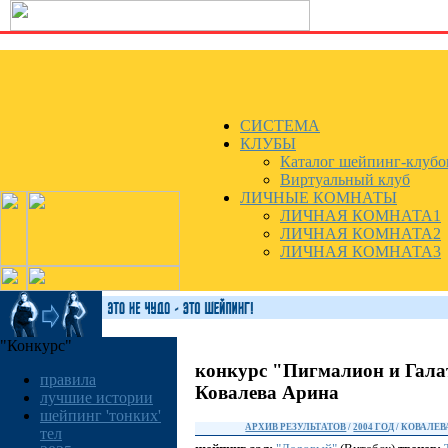
СИСТЕМА
КЛУБЫ
Каталог шейпинг-клубо
Виртуальный клуб
ЛИЧНЫЕ КОМНАТЫ
ЛИЧНАЯ КОМНАТА1
ЛИЧНАЯ КОМНАТА2
ЛИЧНАЯ КОМНАТА3
"Конкурс"
конкурс "Пигмалион и Гала
правила
Ковалева Арина
лучшие истории
шейпинг 'тонких'
АРХИВ РЕЗУЛЬТАТОВ
/
2004 ГОД
/ КОВАЛЕВ
тел