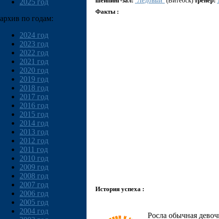
шейпинг-зал:
"Ледовый"
(Витебск)
тренер:
2025 год
Факты :
архив по годам:
2024 год
2023 год
2022 год
2021 год
2020 год
2019 год
2018 год
2017 год
2016 год
2015 год
2014 год
2013 год
2012 год
2011 год
2010 год
2009 год
2008 год
2007 год
История успеха :
2006 год
2005 год
2004 год
Росла обычная девоч