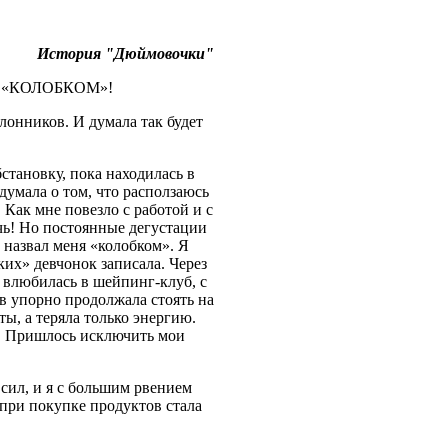
История "Дюймовочки"
еня «КОЛОБКОМ»!
лонников. И думала так будет
становку, пока находилась в
 думала о том, что расползаюсь
 Как мне повезло с работой и с
чь! Но постоянные дегустации
 назвал меня «колобком». Я
ких» девчонок записала. Через
о влюбилась в шейпинг-клуб, с
в упорно продолжала стоять на
ты, а теряла только энергию.
ю. Пришлось исключить мои
 сил, и я с большим рвением
 при покупке продуктов стала