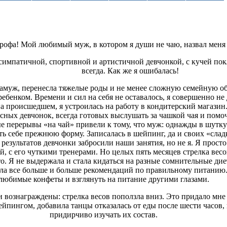
трофа! Мой любимый муж, в котором я души не чаю, назвал м
симпатичной, спортивной и артистичной девчонкой, с кучей пок
всегда. Как же я ошибалась!
замуж, перенесла тяжелые роды и не менее сложную семейную об
ребенком. Времени и сил на себя не оставалось, я совершенно не
а происшедшем, я устроилась на работу в кондитерский магазин.
сных девчонок, всегда готовых выслушать за чашкой чая и помо
е перерывы «на чай» привели к тому, что муж: однажды в шутку
ть себе прежнюю форму. Записалась в шейпинг, да и своих «слад
 результатов девчонки забросили наши занятия, но не я. Я прост
, с его чуткими тренерами. Но целых пять месяцев стрелка весо
то. Я не выдержала и стала кидаться на разные сомнительные дие
вала все больше и больше рекомендаций по правильному питани
любимые конфеты и взглянуть на питание другими глазами.
 вознаграждены: стрелка весов поползла вниз. Это придало мне
йпингом, добавила танцы отказалась от еды после шести часов,
придирчиво изучать их состав.