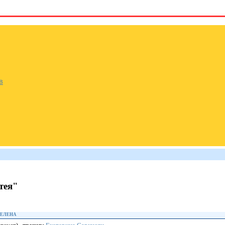
в
тея"
 ЕЛЕНА