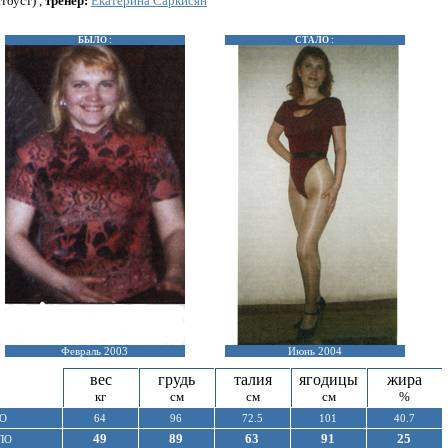
тоуст) ,
тренер:
Екатерина Саркисян
БЫЛО :
СТАЛО :
Февраль 2003
Июнь 2004
вес
грудь
талия
ягодицы
жира
кг
см
см
см
%
О
64
96
72.5
101
40.7
49
89
63
91
25
ЛО