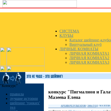
СИСТЕМА
КЛУБЫ
Каталог шейпинг-клубо
Виртуальный клуб
ЛИЧНЫЕ КОМНАТЫ
ЛИЧНАЯ КОМНАТА1
ЛИЧНАЯ КОМНАТА2
ЛИЧНАЯ КОМНАТА3
"Конкурс"
конкурс "Пигмалион и Гала
правила
Мазеева Елена
лучшие истории
шейпинг 'тонких'
АРХИВ РЕЗУЛЬТАТОВ
/
2004 ГОД
/ МАЗЕЕВА
тел