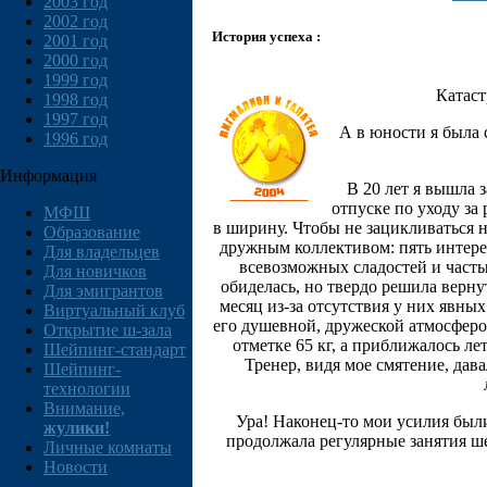
2003 год
2002 год
История успеха :
2001 год
2000 год
1999 год
Катас
1998 год
1997 год
А в юности я была 
1996 год
Информация
В 20 лет я вышла 
отпуске по уходу за 
МФШ
в ширину. Чтобы не зацикливаться н
Образование
дружным коллективом: пять интере
Для владельцев
всевозможных сладостей и часты
Для новичков
обиделась, но твердо решила верну
Для эмигрантов
месяц из-за отсутствия у них явных
Виртуальный клуб
его душевной, дружеской атмосферой
Открытие ш-зала
отметке 65 кг, а приближалось ле
Шейпинг-стандарт
Тренер, видя мое смятение, да
Шейпинг-
технологии
Внимание,
Ура! Наконец-то мои усилия были
жулики!
продолжала регулярные занятия ше
Личные комнаты
Новости