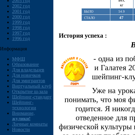
2003 год
кг
2002 год
2001 год
БЫЛО
54.9
2000 год
47
СТАЛО
1999 год
1998 год
1997 год
История успеха :
1996 год
В
Информация
- одна из п
МФШ
Образование
и Галатея 2
Для владельцев
шейпинг-клу
Для новичков
Для эмигрантов
Виртуальный клуб
Уже на урок
Открытие ш-зала
Шейпинг-стандарт
понимать, что моя ф
Шейпинг-
годится. Я никог
технологии
Внимание,
отведенное для п
жулики!
Личные комнаты
физической культуры 
Новости