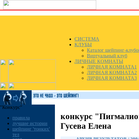
СИСТЕМА
КЛУБЫ
Каталог шейпинг-клубо
Виртуальный клуб
ЛИЧНЫЕ КОМНАТЫ
ЛИЧНАЯ КОМНАТА1
ЛИЧНАЯ КОМНАТА2
ЛИЧНАЯ КОМНАТА3
"Конкурс"
конкурс "Пигмалио
правила
лучшие истории
Гусева Елена
шейпинг 'тонких'
тел