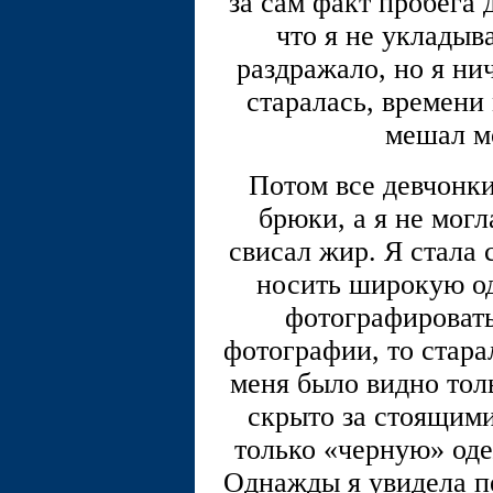
за сам факт пробега 
что я не укладыв
раздражало, но я нич
старалась, времени
мешал м
Потом все девчонк
брюки, а я не могл
свисал жир. Я стала 
носить широкую од
фотографировать
фотографии, то старал
меня было видно толь
скрыто за стоящим
только «черную» оде
Однажды я увидела п