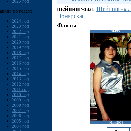
АРХИВ РЕЗУЛЬТАТОВ
/
200
2025 год
шейпинг-зал:
Шейпинг-зaл
архив по годам:
Понарская
2024 год
Факты :
2023 год
2022 год
БЫЛО :
2021 год
2020 год
2019 год
2018 год
2017 год
2016 год
2015 год
2014 год
2013 год
2012 год
2011 год
2010 год
2009 год
2008 год
2007 год
2006 год
2005 год
Май 2003
2004 год
вес