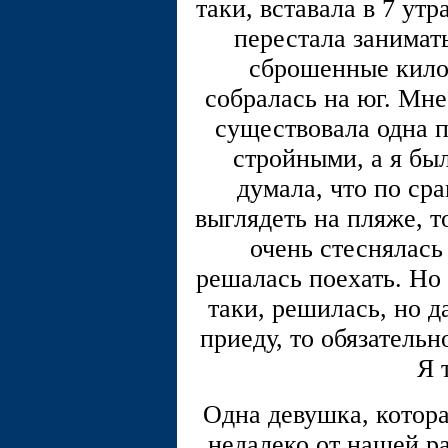
таки, вставала в 7 утр
перестала занимать
сброшенные кило
собралась на юг. Мне
существовала одна п
стройными, а я б
думала, что по ср
выглядеть на пляже, т
очень стеснялась
решалась поехать. Но 
таки, решилась, но да
приеду, то обязательн
Я 
Одна девушка, котора
недалеко от нашей ра