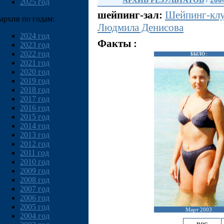
АРХИВ РЕЗУЛЬТАТОВ
/
200
2025 год
шейпинг-зал:
Шейпинг-клу
архив по годам:
Людмила Денисова
2024 год
Факты :
2023 год
2022 год
БЫЛО :
2021 год
2020 год
2019 год
2018 год
2017 год
2016 год
2015 год
2014 год
2013 год
2012 год
2011 год
2010 год
2009 год
2008 год
2007 год
2006 год
2005 год
Март 2003
2004 год
вес