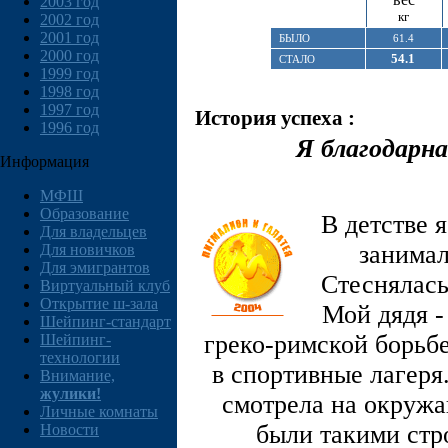
2003 год
кг
2002 год
2001 год
БЫЛО
61.4
2000 год
54.1
СТАЛО
1999 год
1998 год
1997 год
История успеха :
1996 год
Я благодарна
Информация
МФШ
Образование
В детстве 
Для владельцев
занимал
Для новичков
Для эмигрантов
Стеснялась
Виртуальный клуб
Открытие ш-зала
Мой дядя -
Шейпинг-стандарт
греко-римской борьбе
Шейпинг-
технологии
в спортивные лагеря
Внимание,
жулики!
смотрела на окружа
Личные комнаты
были такими стр
Новости