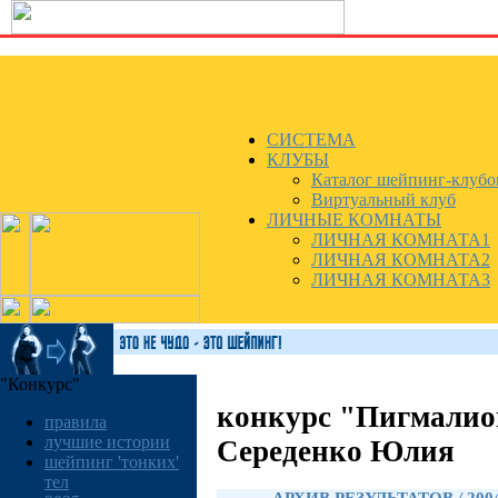
СИСТЕМА
КЛУБЫ
Каталог шейпинг-клубо
Виртуальный клуб
ЛИЧНЫЕ КОМНАТЫ
ЛИЧНАЯ КОМНАТА1
ЛИЧНАЯ КОМНАТА2
ЛИЧНАЯ КОМНАТА3
"Конкурс"
конкурс "Пигмалио
правила
лучшие истории
Середенко Юлия
шейпинг 'тонких'
тел