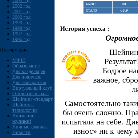
2003 год
БЫЛО
80
2002 год
60.9
СТАЛО
2001 год
2000 год
1999 год
История успеха :
1998 год
1997 год
Огромное
1996 год
Информация
Шейпинг
Результат
МФШ
Образование
Бодрое на
Для владельцев
Для новичков
важное, сбр
Для эмигрантов
л
Виртуальный клуб
Открытие ш-зала
Шейпинг-стандарт
Самостоятельно таки
Шейпинг-
технологии
бы очень сложно. Пра
Внимание,
испытала на себе. Ди
жулики!
Личные комнаты
износ» ни к чему 
Новости