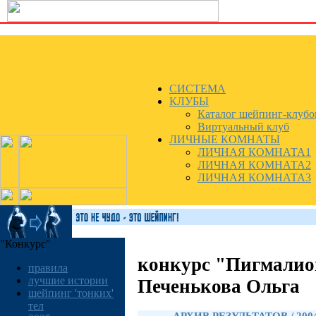
СИСТЕМА
КЛУБЫ
Каталог шейпинг-клубо
Виртуальный клуб
ЛИЧНЫЕ КОМНАТЫ
ЛИЧНАЯ КОМНАТА1
ЛИЧНАЯ КОМНАТА2
ЛИЧНАЯ КОМНАТА3
"Конкурс"
конкурс "Пигмалио
правила
лучшие истории
Печенькова Ольга
шейпинг 'тонких'
тел