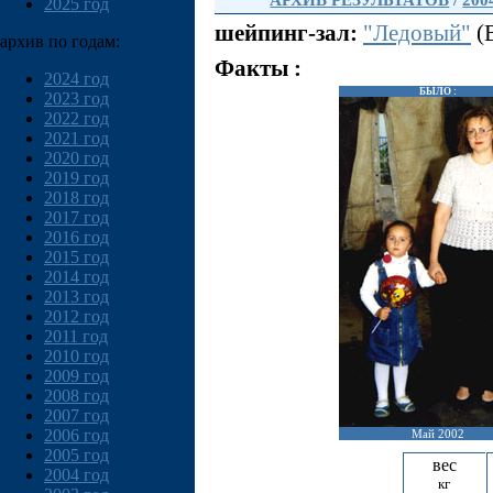
АРХИВ РЕЗУЛЬТАТОВ
/
200
2025 год
шейпинг-зал:
"Ледовый"
(В
архив по годам:
Факты :
2024 год
БЫЛО :
2023 год
2022 год
2021 год
2020 год
2019 год
2018 год
2017 год
2016 год
2015 год
2014 год
2013 год
2012 год
2011 год
2010 год
2009 год
2008 год
2007 год
2006 год
Май 2002
2005 год
вес
2004 год
кг