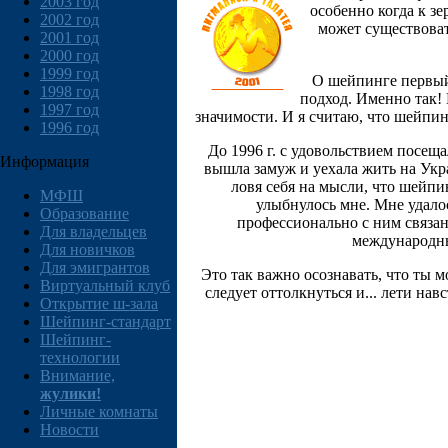
2003 год
особенно когда к з
2002 год
может существоват
2001 год
2000 год
1999 год
О шейпинге первый 
1998 год
подход. Именно так! 
1997 год
значимости. И я считаю, что шейпин
1996 год
До 1996 г. с удовольствием посеща
Информация
вышла замуж и уехала жить на Укра
ловя себя на мысли, что шейпин
МФШ
улыбнулось мне. Мне удало
Образование
профессионально с ним связан
Для владельцев
международны
Для новичков
Для эмигрантов
Это так важно осознавать, что ты 
Виртуальный клуб
следует оттолкнуться и... лети нав
Открытие ш-зала
Шейпинг-стандарт
Шейпинг-
технологии
Внимание,
жулики!
Личные комнаты
Новости