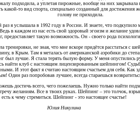
еркалу подходила, а уплетая пирожные, вообще на них закрывала 
ь какой-то вид спорта, специально созданный для достижения ж
голову не приходила.
раз я услышала в 1992 году в России. И знаете, что подкупило
Ведь в каждом из нас есть свой здоровый эгоизм и желание удо
г, предоставляет такую возможность. Он - своего рода психологи
ла тренировки, не зная, что мне вскоре придётся расстаться с ш
ину, в Крым. Там я металась от американской аэробики до степа
г был лучше. Я стала терять былую форму. У меня опустились рук
сь найти клуб с настоящим лицензированным шейпингом! Судьб
ными. И этот факт я считаю настоящим счастьем для себя. Как з
м! Один раз попробовав лучшее, всегда стараешься возвратиться
можешь достичь всего, чего пожелаешь. Нужно только найти под
стречу желаниям. Все в твоих руках. Шейпинг – это толчок, взрыв
есть к чему стремиться. Шейпинг - это настоящее счастье!
Юлия Никулина