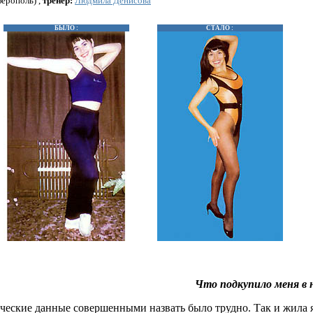
ерополь) ,
тренер:
Людмила Денисова
БЫЛО :
СТАЛО :
Что подкупило меня в 
еские данные совершенными назвать было трудно. Так и жила я,