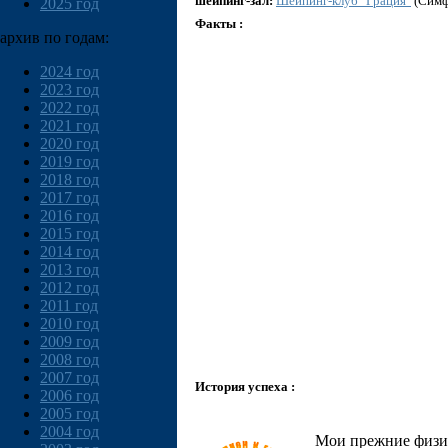
шейпинг-зал:
Шейпинг-клуб "Грация"
(Симф
2025 год
Факты :
архив по годам:
2024 год
2023 год
2022 год
2021 год
2020 год
2019 год
2018 год
2017 год
2016 год
2015 год
2014 год
2013 год
2012 год
2011 год
2010 год
2009 год
2008 год
2007 год
История успеха :
2006 год
2005 год
2004 год
Мои прежние физич