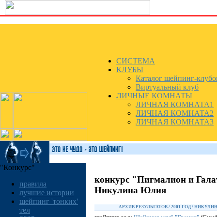
СИСТЕМА
КЛУБЫ
Каталог шейпинг-клубо
Виртуальный клуб
ЛИЧНЫЕ КОМНАТЫ
ЛИЧНАЯ КОМНАТА1
ЛИЧНАЯ КОМНАТА2
ЛИЧНАЯ КОМНАТА3
"Конкурс"
конкурс "Пигмалион и Гала
правила
Никулина Юлия
лучшие истории
шейпинг 'тонких'
АРХИВ РЕЗУЛЬТАТОВ
/
2001 ГОД
/ НИКУЛИ
тел