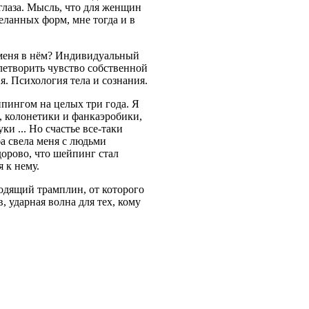
глаза. Мысль, что для женщин
еланных форм, мне тогда и в
 меня в нём? Индивидуальный
влетворить чувство собственной
я. Психология тела и сознания.
ейпингом на целых три года. Я
, колонетики и фанкаэробики,
и ... Но счастье все-таки
а свела меня с людьми
дорово, что шейпинг стал
 к нему.
ходящий трамплин, от которого
, ударная волна для тех, кому