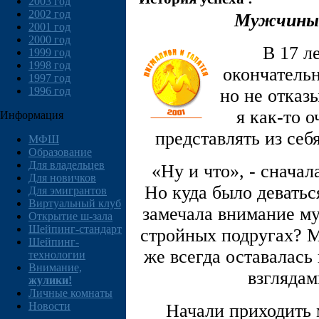
2003 год
2002 год
Мужчины 
2001 год
2000 год
В 17 л
1999 год
1998 год
окончательн
1997 год
1996 год
но не отказы
я как-то 
Информация
представлять из се
МФШ
Образование
Для владельцев
«Ну и что», - сначала
Для новичков
Но куда было деватьс
Для эмигрантов
Виртуальный клуб
замечала внимание му
Открытие ш-зала
Шейпинг-стандарт
стройных подругах? М
Шейпинг-
же всегда оставалась
технологии
Внимание,
взглядам
жулики!
Личные комнаты
Новости
Начали приходить м