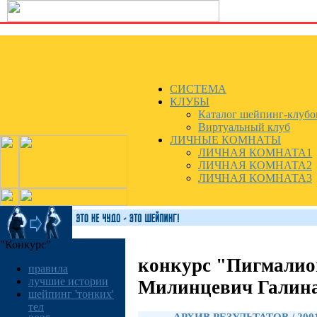
СИСТЕМА
КЛУБЫ
Каталог шейпинг-клубо
Виртуальный клуб
ЛИЧНЫЕ КОМНАТЫ
ЛИЧНАЯ КОМНАТА1
ЛИЧНАЯ КОМНАТА2
ЛИЧНАЯ КОМНАТА3
"Конкурс"
конкурс "Пигмалио
правила
лучшие истории
Милинцевич Галин
шейпинг 'тонких'
тел