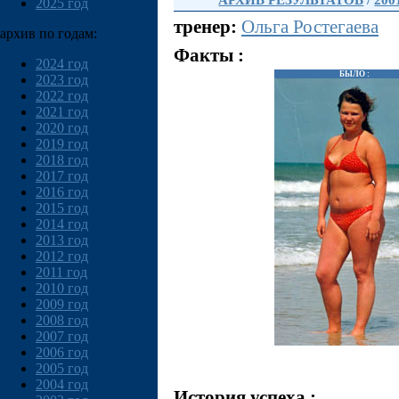
АРХИВ РЕЗУЛЬТАТОВ
/
200
2025 год
тренер:
Ольга Ростегаева
архив по годам:
Факты :
2024 год
БЫЛО :
2023 год
2022 год
2021 год
2020 год
2019 год
2018 год
2017 год
2016 год
2015 год
2014 год
2013 год
2012 год
2011 год
2010 год
2009 год
2008 год
2007 год
2006 год
2005 год
2004 год
История успеха :