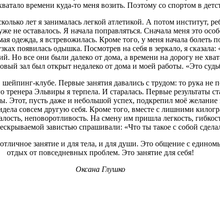
хватало времени куда-то меня возить. Поэтому со спортом в детст
сколько лет я занималась легкой атлетикой. А потом институт, 
уже не оставалось. Я начала поправляться. Сначала меня это особ
мая одежда, я встревожилась. Кроме того, у меня начала болеть 
ках появилась одышка. Посмотрев на себя в зеркало, я сказала: 
ий. Но все они были далеко от дома, а времени на дорогу не хва
овый зал был открыт недалеко от дома и моей работы. «Это судьб
шейпинг-клубе. Первые занятия давались с трудом: то рука не п
 тренера Эльвиры я терпела. И старалась. Первые результаты ст
ы. Этот, пусть даже и небольшой успех, подкрепил моё желани
видела совсем другую себя. Кроме того, вместе с лишними килог
алость, неповоротливость. На смену им пришла легкость, гибкос
нескрываемой завистью спрашивали: «Что ты такое с собой сдела
тличное занятие и для тела, и для души. Это общение с едино
отдых от повседневных проблем. Это занятие для себя!
Оксана Глушко