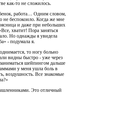
ве как-то не сложилось.
ребенок, работа… Одним словом,
о не беспокоило. Когда же мне
поясница и даже при небольших
«Все, хватит! Пора заняться
тало. Но однажды я увидела
а» - подумала я.
однимается, то ногу больно
али видны быстро - уже через
е заниматься шейпингом дальше
раммами у меня ушла боль в
ть, воздушность. Все знакомые
ла?»
мышленниками. Это отличный