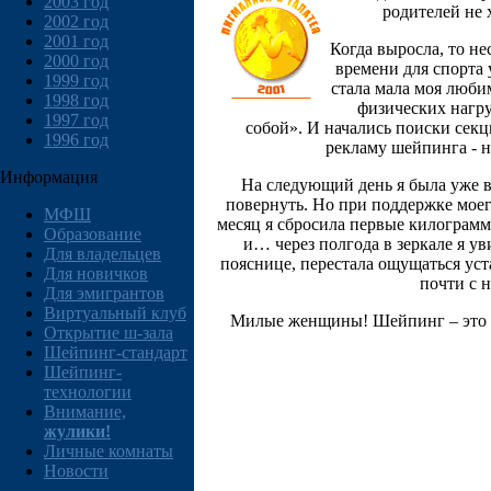
2003 год
родителей не 
2002 год
2001 год
Когда выросла, то не
2000 год
времени для спорта 
1999 год
стала мала моя люби
1998 год
физических нагруз
1997 год
собой». И начались поиски секц
1996 год
рекламу шейпинга - н
Информация
На следующий день я была уже в 
повернуть. Но при поддержке моего
МФШ
месяц я сбросила первые килограмм
Образование
и… через полгода в зеркале я у
Для владельцев
пояснице, перестала ощущаться уст
Для новичков
почти с 
Для эмигрантов
Виртуальный клуб
Милые женщины! Шейпинг – это о
Открытие ш-зала
Шейпинг-стандарт
Шейпинг-
технологии
Внимание,
жулики!
Личные комнаты
Новости