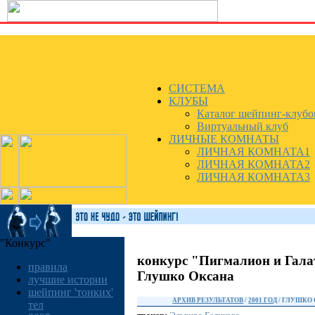
СИСТЕМА
КЛУБЫ
Каталог шейпинг-клубо
Виртуальный клуб
ЛИЧНЫЕ КОМНАТЫ
ЛИЧНАЯ КОМНАТА1
ЛИЧНАЯ КОМНАТА2
ЛИЧНАЯ КОМНАТА3
"Конкурс"
конкурс "Пигмалион и Гала
правила
Глушко Оксана
лучшие истории
шейпинг 'тонких'
АРХИВ РЕЗУЛЬТАТОВ
/
2001 ГОД
/ ГЛУШКО
тел