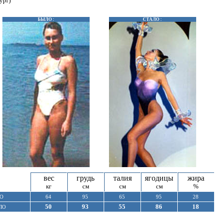
ург)
БЫЛО :
СТАЛО :
вес
грудь
талия
ягодицы
жира
кг
см
см
см
%
О
64
95
65
95
28
50
93
55
86
18
ЛО