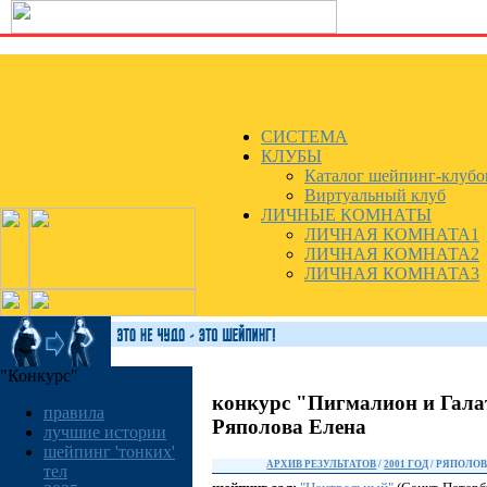
СИСТЕМА
КЛУБЫ
Каталог шейпинг-клубо
Виртуальный клуб
ЛИЧНЫЕ КОМНАТЫ
ЛИЧНАЯ КОМНАТА1
ЛИЧНАЯ КОМНАТА2
ЛИЧНАЯ КОМНАТА3
"Конкурс"
конкурс "Пигмалион и Гала
правила
Ряполова Елена
лучшие истории
шейпинг 'тонких'
АРХИВ РЕЗУЛЬТАТОВ
/
2001 ГОД
/ РЯПОЛОВ
тел