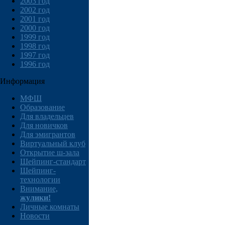
2003 год
2002 год
2001 год
2000 год
1999 год
1998 год
1997 год
1996 год
Информация
МФШ
Образование
Для владельцев
Для новичков
Для эмигрантов
Виртуальный клуб
Открытие ш-зала
Шейпинг-стандарт
Шейпинг-
технологии
Внимание,
жулики!
Личные комнаты
Новости