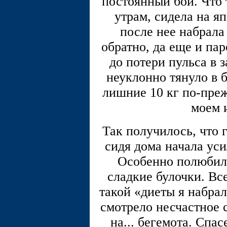
постоянный бой. Что 
утрам, сидела на я
после нее набрал
обратно, да еще и па
до потери пульса в 
неуклонно тянуло в б
лишние 10 кг по-пре
моем 
Так получилось, что г
сидя дома начала уси
Особенно полюбили
сладкие булочки. Вс
такой «диеты я набрал
смотрело несчастное 
на... бегемота. Спа