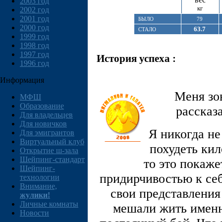
2003 год
кг
2002 год
2001 год
БЫЛО
79
2000 год
63.7
СТАЛО
1999 год
1998 год
1997 год
История успеха :
1996 год
Информация
Меня зов
МФШ
Образование
рассказ
Для владельцев
Для новичков
Я никогда не
Для эмигрантов
Виртуальный клуб
похудеть кил
Открытие ш-зала
Шейпинг-стандарт
то это покаже
Шейпинг-
придирчивостью к себ
технологии
Внимание,
свои представления
жулики!
Личные комнаты
мешали жить именно
Новости