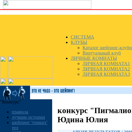
СИСТЕМА
КЛУБЫ
Каталог шейпинг-клубо
Виртуальный клуб
ЛИЧНЫЕ КОМНАТЫ
ЛИЧНАЯ КОМНАТА1
ЛИЧНАЯ КОМНАТА2
ЛИЧНАЯ КОМНАТА3
"Конкурс"
конкурс "Пигмалио
правила
лучшие истории
Юдина Юлия
шейпинг 'тонких'
тел