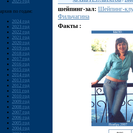
АРХИВ РЕЗУЛЬТАТОВ
/
200
2025 год
шейпинг-зал:
Шейпинг-клу
архив по годам:
Фильчагина
2024 год
Факты :
2023 год
2022 год
БЫЛО :
2021 год
2020 год
2019 год
2018 год
2017 год
2016 год
2015 год
2014 год
2013 год
2012 год
2011 год
2010 год
2009 год
2008 год
2007 год
2006 год
2005 год
Ноябрь 2007
2004 год
вес