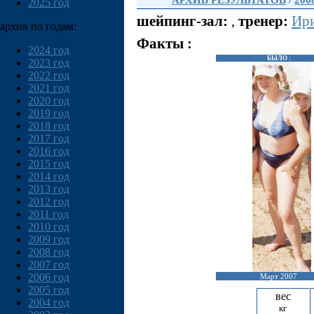
АРХИВ РЕЗУЛЬТАТОВ
/
200
2025 год
шейпинг-зал:
,
тренер:
Ири
архив по годам:
Факты :
2024 год
БЫЛО :
2023 год
2022 год
2021 год
2020 год
2019 год
2018 год
2017 год
2016 год
2015 год
2014 год
2013 год
2012 год
2011 год
2010 год
2009 год
2008 год
2007 год
2006 год
Март 2007
2005 год
вес
2004 год
кг