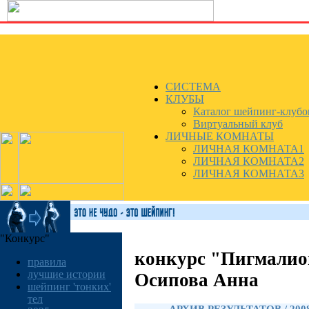
СИСТЕМА
КЛУБЫ
Каталог шейпинг-клубо
Виртуальный клуб
ЛИЧНЫЕ КОМНАТЫ
ЛИЧНАЯ КОМНАТА1
ЛИЧНАЯ КОМНАТА2
ЛИЧНАЯ КОМНАТА3
"Конкурс"
конкурс "Пигмалио
правила
лучшие истории
Осипова Анна
шейпинг 'тонких'
тел