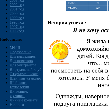
2003 год
БЫЛО
77
2002 год
62
СТАЛО
2001 год
2000 год
1999 год
История успеха :
1998 год
1997 год
Я не хочу о
1996 год
Информация
Я жила 
домохозяйк
МФШ
Образование
детей. Когд
Для владельцев
Для новичков
что... 
Для эмигрантов
посмотреть на себя в
Виртуальный клуб
Открытие ш-зала
хотелось. У меня 
Шейпинг-стандарт
Шейпинг-
инт
технологии
Внимание,
Однажды, наверное 
жулики!
Личные комнаты
подруга пригласила
Новости