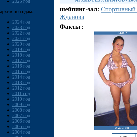
АРХИВ РЕЗУЛЬТАТОВ
/
200
2025 год
шейпинг-зал:
Спортивный
архив по годам:
Жданова
2024 год
Факты :
2023 год
2022 год
БЫЛО :
2021 год
2020 год
2019 год
2018 год
2017 год
2016 год
2015 год
2014 год
2013 год
2012 год
2011 год
2010 год
2009 год
2008 год
2007 год
2006 год
2005 год
Май 2008
2004 год
вес