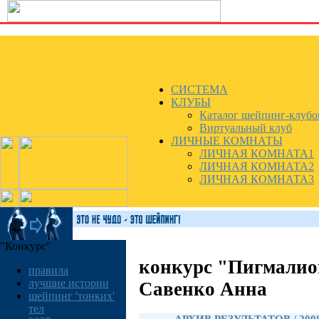
СИСТЕМА
КЛУБЫ
Каталог шейпинг-клубо
Виртуальный клуб
ЛИЧНЫЕ КОМНАТЫ
ЛИЧНАЯ КОМНАТА1
ЛИЧНАЯ КОМНАТА2
ЛИЧНАЯ КОМНАТА3
"Конкурс"
конкурс "Пигмалио
правила
лучшие истории
Савенко Анна
шейпинг 'тонких'
тел