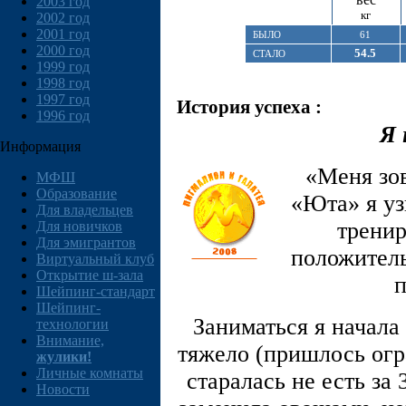
2003 год
кг
2002 год
2001 год
БЫЛО
61
2000 год
54.5
СТАЛО
1999 год
1998 год
1997 год
История успеха :
1996 год
Я 
Информация
«Меня зов
МФШ
Образование
«Юта» я уз
Для владельцев
тренир
Для новичков
Для эмигрантов
положитель
Виртуальный клуб
Открытие ш-зала
п
Шейпинг-стандарт
Шейпинг-
Заниматься я начала
технологии
Внимание,
тяжело (пришлось огр
жулики!
Личные комнаты
старалась не есть за 
Новости