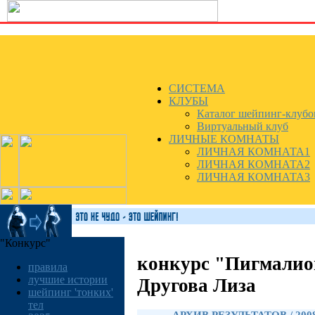
СИСТЕМА
КЛУБЫ
Каталог шейпинг-клубо
Виртуальный клуб
ЛИЧНЫЕ КОМНАТЫ
ЛИЧНАЯ КОМНАТА1
ЛИЧНАЯ КОМНАТА2
ЛИЧНАЯ КОМНАТА3
"Конкурс"
конкурс "Пигмалио
правила
лучшие истории
Другова Лиза
шейпинг 'тонких'
тел