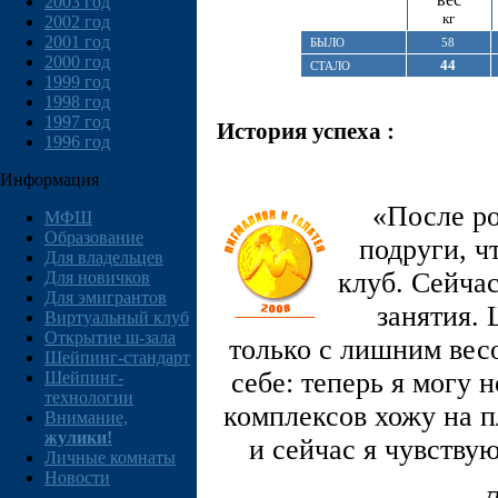
2003 год
кг
2002 год
2001 год
БЫЛО
58
2000 год
44
СТАЛО
1999 год
1998 год
1997 год
История успеха :
1996 год
Информация
«После ро
МФШ
Образование
подруги, ч
Для владельцев
клуб. Сейчас
Для новичков
Для эмигрантов
занятия.
Виртуальный клуб
Открытие ш-зала
только с лишним весо
Шейпинг-стандарт
себе: теперь я могу н
Шейпинг-
технологии
комплексов хожу на п
Внимание,
жулики!
и сейчас я чувству
Личные комнаты
Новости