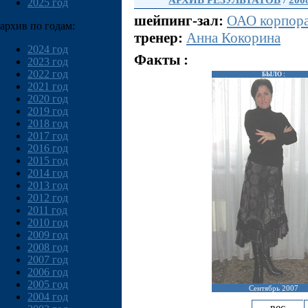
АРХИВ РЕЗУЛЬТАТОВ
/
200
2025 год
шейпинг-зал:
ОАО корпор
архив по годам:
тренер:
Анна Кокорина
2024 год
Факты :
2023 год
2022 год
БЫЛО :
2021 год
2020 год
2019 год
2018 год
2017 год
2016 год
2015 год
2014 год
2013 год
2012 год
2011 год
2010 год
2009 год
2008 год
2007 год
2006 год
2005 год
Сентябрь 2007
2004 год
вес