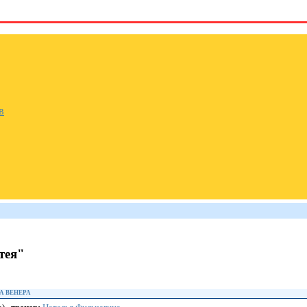
в
тея"
А ВЕНЕРА