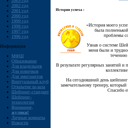
2003 год
2002 год
История успеха :
2001 год
2000 год
1999 год
«История моего успех
1998 год
была полненькой
1997 год
проблемы со
1996 год
Узнав о системе Шей
Информация
меня были и трудно
течению 
МФШ
Образование
В результате регулярных занятий и
Для владельцев
коллективе
Для новичков
Для эмигрантов
На сегодняшний день шейпинг –
Виртуальный клуб
замечательному тренеру, который
Открытие ш-зала
Спасибо е
Шейпинг-стандарт
Шейпинг-
технологии
Внимание,
жулики!
Личные комнаты
Новости