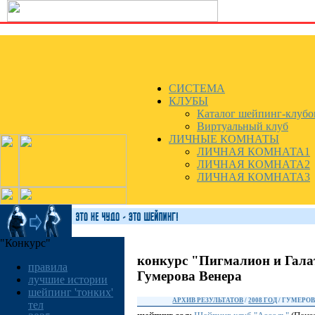
СИСТЕМА
КЛУБЫ
Каталог шейпинг-клубо
Виртуальный клуб
ЛИЧНЫЕ КОМНАТЫ
ЛИЧНАЯ КОМНАТА1
ЛИЧНАЯ КОМНАТА2
ЛИЧНАЯ КОМНАТА3
"Конкурс"
конкурс "Пигмалион и Гала
правила
Гумерова Венера
лучшие истории
шейпинг 'тонких'
АРХИВ РЕЗУЛЬТАТОВ
/
2008 ГОД
/ ГУМЕРОВ
тел