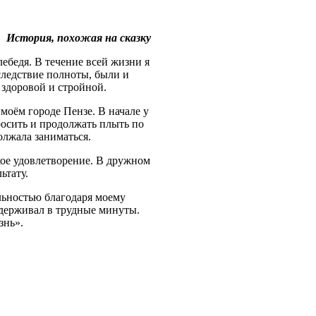
История, похожая на сказку
лебедя. В течение всей жизни я
следствие полноты, были и
 здоровой и стройной.
моём городе Пензе. В начале у
росить и продолжать плыть по
олжала заниматься.
кое удовлетворение. В дружном
ьтату.
альностью благодаря моему
ддерживал в трудные минуты.
знь».