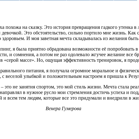
а похожа на сказку. Это история превращения гадкого утенка в 
 девочкой. Это обстоятельство, сильно портило мне жизнь. Как 
 здоровьем. И моя заветная мечта складывалась из желания быть
пинг, я была приятно обрадована возможности её попробовать в 
сти, и сомнения, а потом не раз одолевало жгучее желание все б
в «серой массе». Но, ощущая эффективность тренировок, я прод
 правильного питания, я получала огромное моральное и физичес
, с веселой улыбкой и положительным настроем я пришла к Резул
 это не занятия спортом, это мой стиль жизни. Мечта стала ре
 направлял в нужное русло мои стремления достичь успеха и по
й и всем тем людям, которые все это придумали и внедрили в жи
Венера Гумерова