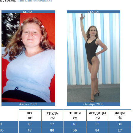
) ,
тренер:
Наталья Фильчагина
БЫЛО :
СТАЛО :
Август 2007
Октябрь 2008
вес
грудь
талия
ягодицы
жира
кг
см
см
см
%
О
60
92
65
97
30
47
80
56
84
17
ЛО