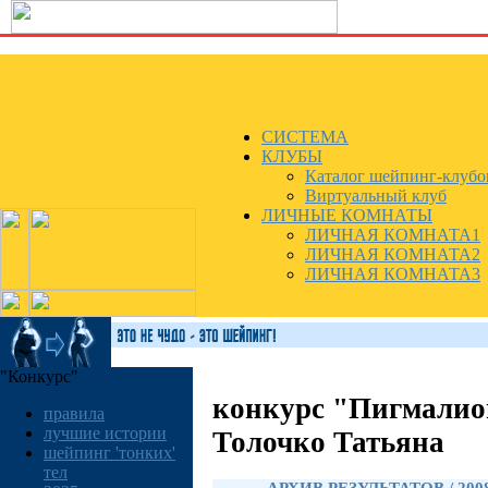
СИСТЕМА
КЛУБЫ
Каталог шейпинг-клубо
Виртуальный клуб
ЛИЧНЫЕ КОМНАТЫ
ЛИЧНАЯ КОМНАТА1
ЛИЧНАЯ КОМНАТА2
ЛИЧНАЯ КОМНАТА3
"Конкурс"
конкурс "Пигмалио
правила
лучшие истории
Толочко Татьяна
шейпинг 'тонких'
тел