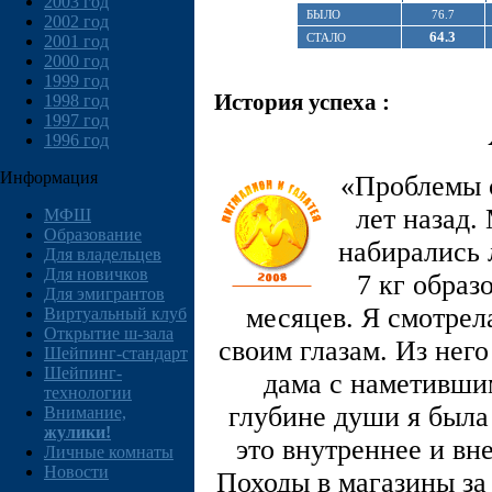
2003 год
БЫЛО
76.7
2002 год
64.3
СТАЛО
2001 год
2000 год
1999 год
История успеха :
1998 год
1997 год
1996 год
Информация
«Проблемы с
лет назад.
МФШ
Образование
набирались
Для владельцев
Для новичков
7 кг образ
Для эмигрантов
месяцев. Я смотрела
Виртуальный клуб
Открытие ш-зала
своим глазам. Из нег
Шейпинг-стандарт
Шейпинг-
дама с наметивши
технологии
глубине души я была
Внимание,
жулики!
это внутреннее и вн
Личные комнаты
Новости
Походы в магазины за