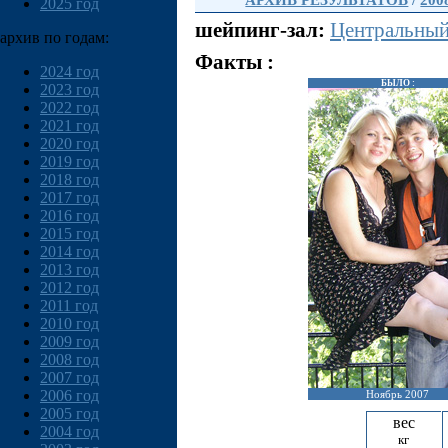
АРХИВ РЕЗУЛЬТАТОВ
/
200
2025 год
шейпинг-зал:
Центральны
архив по годам:
Факты :
2024 год
БЫЛО :
2023 год
2022 год
2021 год
2020 год
2019 год
2018 год
2017 год
2016 год
2015 год
2014 год
2013 год
2012 год
2011 год
2010 год
2009 год
2008 год
2007 год
2006 год
Ноябрь 2007
2005 год
вес
2004 год
кг