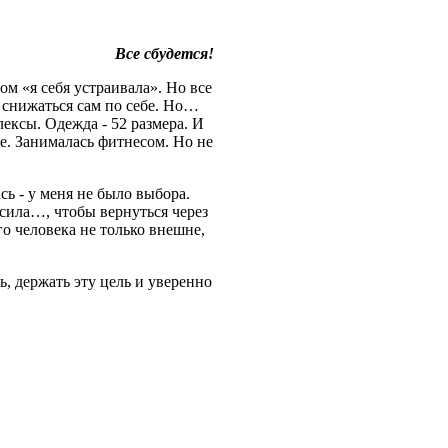
Все сбудется!
ом «я себя устраивала». Но все
ет снижаться сам по себе. Но…
ексы. Одежда - 52 размера. И
ете. Занималась фитнесом. Но не
ь - у меня не было выбора.
осила…, чтобы вернуться через
ого человека не только внешне,
ь, держать эту цель и уверенно