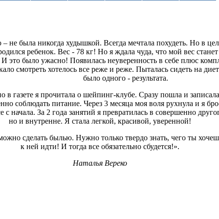
– не была никогда худышкой. Всегда мечтала похудеть. Но в цел
 родился ребенок. Вес - 78 кг! Но я ждала чуда, что мой вес стан
 И это было ужасно! Появилась неуверенность в себе плюс компл
еркало смотреть хотелось все реже и реже. Пыталась сидеть на ди
было одного - результата.
 в газете я прочитала о шейпинг-клубе. Сразу пошла и записалас
нно соблюдать питание. Через 3 месяца моя воля рухнула и я бр
се с начала. За 2 года занятий я превратилась в совершенно друг
но и внутренне. Я стала легкой, красивой, уверенной!
можно сделать былью. Нужно только твердо знать, чего ты хочеш
к ней идти! И тогда все обязательно сбудется!».
Наталья Вереко