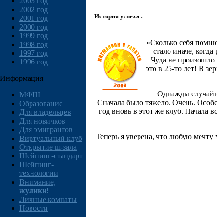
2003 год
2002 год
История успеха :
2001 год
2000 год
1999 год
«Сколько себя помню 
1998 год
стало иначе, когда
1997 год
Чуда не произошло.
1996 год
это в 25-то лет! В з
Информация
Однажды случайно
МФШ
Сначала было тяжело. Очень. Особе
Образование
год вновь в этот же клуб. Начала в
Для владельцев
Для новичков
Для эмигрантов
Теперь я уверена, что любую мечту 
Виртуальный клуб
Открытие ш-зала
Шейпинг-стандарт
Шейпинг-
технологии
Внимание,
жулики!
Личные комнаты
Новости