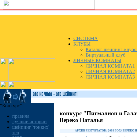
СИСТЕМА
КЛУБЫ
Каталог шейпинг-клубо
Виртуальный клуб
ЛИЧНЫЕ КОМНАТЫ
ЛИЧНАЯ КОМНАТА1
ЛИЧНАЯ КОМНАТА2
ЛИЧНАЯ КОМНАТА3
"Конкурс"
конкурс "Пигмалион и Гала
правила
Вереко Наталья
лучшие истории
шейпинг 'тонких'
АРХИВ РЕЗУЛЬТАТОВ
/
2008 ГОД
/ ВЕРЕКО 
тел