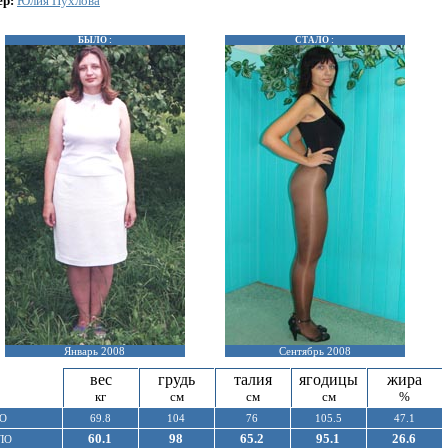
ер:
Юлия Пухлова
БЫЛО :
СТАЛО :
Январь 2008
Сентябрь 2008
вес
грудь
талия
ягодицы
жира
кг
см
см
см
%
О
69.8
104
76
105.5
47.1
60.1
98
65.2
95.1
26.6
ЛО